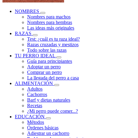
NOMBRES
Nombres para machos
Nombres para hembras
Las ideas más originales
RAZAS
Test: ¿cuál es tu raza ideal?
Razas cruzadas y mestizos
Todo sobre las razas
TU PERRO IDEAL
Guía para principiantes
Adoptar un perro
Comprar un perro
La llegada del perro a casa
ALIMENTACIÓN
Adultos
Cachorros
Barf y dietas naturales
Recetas
¿Mi perro puede comer...?
EDUCACIÓN
Métodos
Órdenes básicas
Adiestrar un cachorro