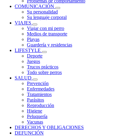
Problemas de comportamiento
COMUNICACIÓN
Su personalidad
Su lenguaje corporal
VIAJES
Viajar con mi perro
Medios de transporte
Playas
Guardería y residencias
LIFESTYLE
Deporte
Juegos
Trucos prácticos
Todo sobre perros
SALUD
Prevención
Enfermedades
Tratamientos
Parásitos
Reproducción
Higiene
Peluquería
Vacunas
DERECHOS Y OBLIGACIONES
DEFUNCIÓN