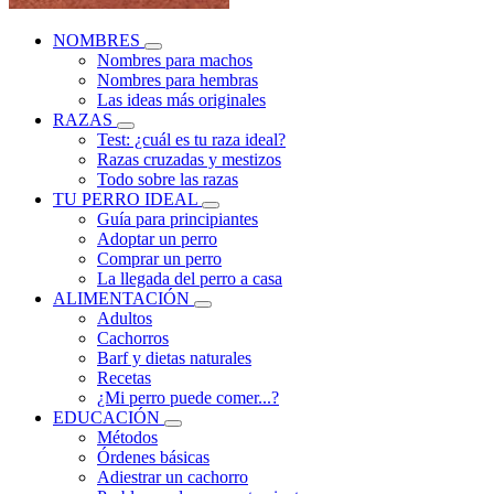
NOMBRES
Nombres para machos
Nombres para hembras
Las ideas más originales
RAZAS
Test: ¿cuál es tu raza ideal?
Razas cruzadas y mestizos
Todo sobre las razas
TU PERRO IDEAL
Guía para principiantes
Adoptar un perro
Comprar un perro
La llegada del perro a casa
ALIMENTACIÓN
Adultos
Cachorros
Barf y dietas naturales
Recetas
¿Mi perro puede comer...?
EDUCACIÓN
Métodos
Órdenes básicas
Adiestrar un cachorro