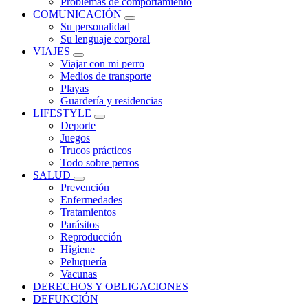
Problemas de comportamiento
COMUNICACIÓN
Su personalidad
Su lenguaje corporal
VIAJES
Viajar con mi perro
Medios de transporte
Playas
Guardería y residencias
LIFESTYLE
Deporte
Juegos
Trucos prácticos
Todo sobre perros
SALUD
Prevención
Enfermedades
Tratamientos
Parásitos
Reproducción
Higiene
Peluquería
Vacunas
DERECHOS Y OBLIGACIONES
DEFUNCIÓN