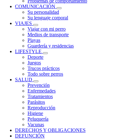
Problemas de comportamiento
COMUNICACIÓN
Su personalidad
Su lenguaje corporal
VIAJES
Viajar con mi perro
Medios de transporte
Playas
Guardería y residencias
LIFESTYLE
Deporte
Juegos
Trucos prácticos
Todo sobre perros
SALUD
Prevención
Enfermedades
Tratamientos
Parásitos
Reproducción
Higiene
Peluquería
Vacunas
DERECHOS Y OBLIGACIONES
DEFUNCIÓN