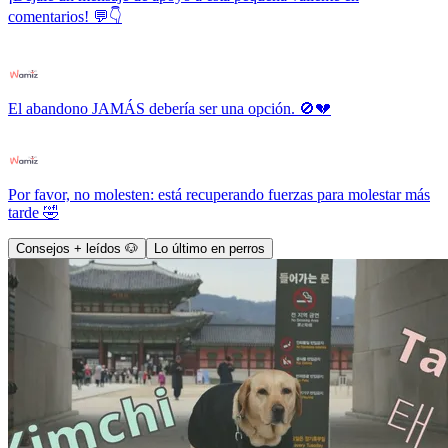
comentarios! 💬👇
El abandono JAMÁS debería ser una opción. 🚫💔
Por favor, no molesten: está recuperando fuerzas para molestar más
tarde 🤣
Consejos + leídos 🐶
Lo último en perros