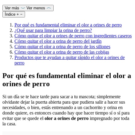
Ver más
Ver menos
Índice
+
−
Por qué es fundamental eliminar el olor a orines de perro
¿Qué usar para limpiar la orina de perro?
Cómo quitar el olor a orines de perro con ingredientes caseros
Cómo quitar el olor a orina de perro del jardín
Cómo quitar el olor a orina de perro de los sillones
Cómo quitar el olor a orina de perro de las cobijas
Productos que te ayudan a quitar rápido el olor a orines de
perro
Por qué es fundamental eliminar el olor a
orines de perro
Si un día se te hace tarde para sacar a tu mascota; simplemente
olvidaste dejar la puerta abierta para que pudiera salir a hacer sus
necesidades, o bien, estás entrenando a un cachorrito y orina en
donde quiere, es entonces cuando hay que hacer tiempo sí o sí para
evitar que se quede el
olor a orines de perro
impregnado por toda
la casa.