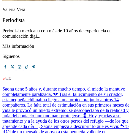
Valeria Vera
Periodista
Periodista mexicana con más de 10 años de experiencia en
comunicación digi...
Más información
Síguenos
Saona tiene 5 años y, durante mucho tiempo, el miedo la mantuvo
completamente paralizada. 💔 Tras el fallecimiento de su criador,
esta pequeña chihuahua llegó a una protectora junto a otros 14
compañeros. La falta total de estimulación en sus primeros meses de
vida le provocó un miedo extremo: se desconectaba de la realidad y
huía del contacto humano para protegerse. 🥺 Hoy, gracias a su
tratamiento y a la ayuda de los otros perros del refugio —de los que
aprende cada día—, Saona empieza a descubrir lo que es vivir. 🐾✨
¡Déjale un mensaje de apoyo a esta pequeña valiente en