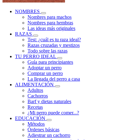
NOMBRES
Nombres para machos
Nombres para hembras
Las ideas más originales
RAZAS
Test: ¿cuál es tu raza ideal?
Razas cruzadas y mestizos
Todo sobre las razas
TU PERRO IDEAL
Guía para principiantes
Adoptar un perro
Comprar un perro
La llegada del perro a casa
ALIMENTACIÓN
Adultos
Cachorros
Barf y dietas naturales
Recetas
¿Mi perro puede comer...?
EDUCACIÓN
Métodos
Órdenes básicas
Adiestrar un cachorro