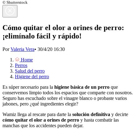
© Shutterstock
Cómo quitar el olor a orines de perro:
¡elimínalo fácil y rápido!
Por
Valeria Vera
•
30/4/20 16:30
Home
Perros
Salud del perro
Higiene del perro
Es súper necesario para la
higiene básica de un perro
que
conservemos limpio todos los espacios que comparte con nosotros.
Seguro has escuchado sobre el vinagre blanco o probaste varios
jabones, pero ¿qué ingredientes elegir?
Wamiz llega al rescate para darte la
solución definitiva
y decirte
cómo quitar el olor a orines de perro
y hasta combatir las
manchas que los accidentes pueden dejar.