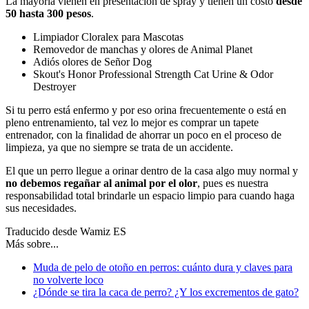
La mayoría vienen en presentación de spray y tienen un costo
desde
50 hasta 300 pesos
.
Limpiador Cloralex para Mascotas
Removedor de manchas y olores de Animal Planet
Adiós olores de Señor Dog
Skout's Honor Professional Strength Cat Urine & Odor
Destroyer
Si tu perro está enfermo y por eso orina frecuentemente o está en
pleno entrenamiento, tal vez lo mejor es comprar un tapete
entrenador, con la finalidad de ahorrar un poco en el proceso de
limpieza, ya que no siempre se trata de un accidente.
El que un perro llegue a orinar dentro de la casa algo muy normal y
no debemos regañar al animal por el olor
, pues es nuestra
responsabilidad total brindarle un espacio limpio para cuando haga
sus necesidades.
Traducido desde Wamiz ES
Más sobre...
Muda de pelo de otoño en perros: cuánto dura y claves para
no volverte loco
¿Dónde se tira la caca de perro​? ¿Y los excrementos de gato?