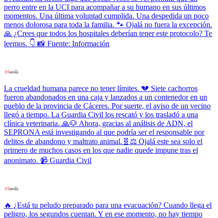
perro entre en la UCI para acompañar a su humano en sus últimos
momentos. Una última voluntad cumplida. Una despedida un poco
menos dolorosa para toda la familia. 🐾 Ojalá no fuera la excepción.
🙏 ¿Crees que todos los hospitales deberían tener este protocolo? Te
leemos. 👇 📸 Fuente: Información
La crueldad humana parece no tener límites. 💔 Siete cachorros
fueron abandonados en una caja y lanzados a un contenedor en un
pueblo de la provincia de Cáceres. Por suerte, el aviso de un vecino
llegó a tiempo. La Guardia Civil los rescató y los trasladó a una
clínica veterinaria. 🙏🐶 Ahora, gracias al análisis de ADN, el
SEPRONA está investigando al que podría ser el responsable por
delitos de abandono y maltrato animal.🧬⚖️ Ojalá este sea solo el
primero de muchos casos en los que nadie quede impune tras el
anonimato. 📹 Guardia Civil
🔥 ¿Está tu peludo preparado para una evacuación? Cuando llega el
peligro, los segundos cuentan. Y en ese momento, no hay tiempo