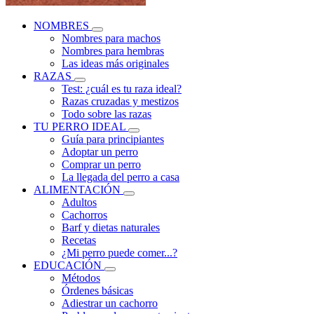
NOMBRES
Nombres para machos
Nombres para hembras
Las ideas más originales
RAZAS
Test: ¿cuál es tu raza ideal?
Razas cruzadas y mestizos
Todo sobre las razas
TU PERRO IDEAL
Guía para principiantes
Adoptar un perro
Comprar un perro
La llegada del perro a casa
ALIMENTACIÓN
Adultos
Cachorros
Barf y dietas naturales
Recetas
¿Mi perro puede comer...?
EDUCACIÓN
Métodos
Órdenes básicas
Adiestrar un cachorro