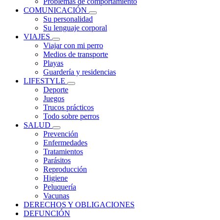
Problemas de comportamiento
COMUNICACIÓN
Su personalidad
Su lenguaje corporal
VIAJES
Viajar con mi perro
Medios de transporte
Playas
Guardería y residencias
LIFESTYLE
Deporte
Juegos
Trucos prácticos
Todo sobre perros
SALUD
Prevención
Enfermedades
Tratamientos
Parásitos
Reproducción
Higiene
Peluquería
Vacunas
DERECHOS Y OBLIGACIONES
DEFUNCIÓN