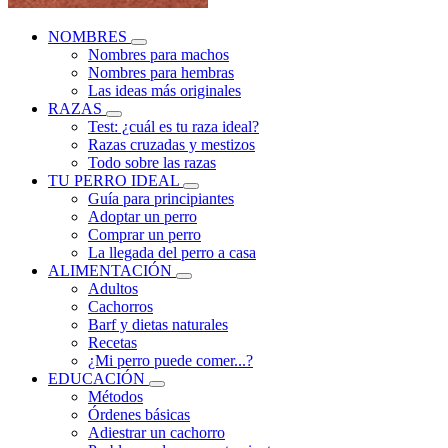
NOMBRES
Nombres para machos
Nombres para hembras
Las ideas más originales
RAZAS
Test: ¿cuál es tu raza ideal?
Razas cruzadas y mestizos
Todo sobre las razas
TU PERRO IDEAL
Guía para principiantes
Adoptar un perro
Comprar un perro
La llegada del perro a casa
ALIMENTACIÓN
Adultos
Cachorros
Barf y dietas naturales
Recetas
¿Mi perro puede comer...?
EDUCACIÓN
Métodos
Órdenes básicas
Adiestrar un cachorro