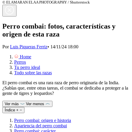
© ELAMARAN ELAA PHOTOGRAPHY / Shutterstock
Perro combai: fotos, características y
origen de esta raza
Por
Luis Piqueras Ferriz
•
14/11/24 18:00
Home
Perros
Tu perro ideal
Todo sobre las razas
El perro combai es una rara raza de perro originaria de la India.
¿Sabías que, entre otras tareas, el combai se dedicaba a proteger a la
gente de tigres y leopardos?
Ver más
Ver menos
Índice
+
−
Perro combai: origen e historia
Apariencia del perro combai
Perro combai: carácter