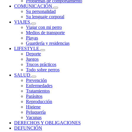
Problemas de comportamiento
COMUNICACIÓN
Su personalidad
Su lenguaje corporal
VIAJES
Viajar con mi perro
Medios de transporte
Playas
Guardería y residencias
LIFESTYLE
Deporte
Juegos
Trucos prácticos
Todo sobre perros
SALUD
Prevención
Enfermedades
Tratamientos
Parásitos
Reproducción
Higiene
Peluquería
Vacunas
DERECHOS Y OBLIGACIONES
DEFUNCIÓN