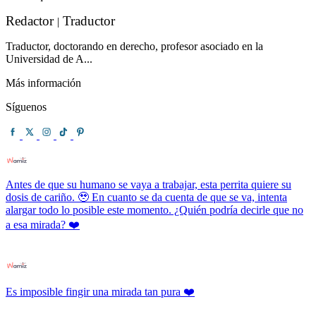
Redactor
Traductor
|
Traductor, doctorando en derecho, profesor asociado en la
Universidad de A...
Más información
Síguenos
Antes de que su humano se vaya a trabajar, esta perrita quiere su
dosis de cariño. 🥹 En cuanto se da cuenta de que se va, intenta
alargar todo lo posible este momento. ¿Quién podría decirle que no
a esa mirada? ❤️
Es imposible fingir una mirada tan pura ❤️