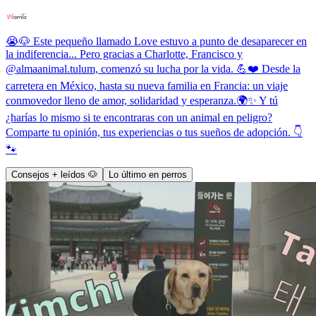
😭🐶 Este pequeño llamado Love estuvo a punto de desaparecer en
la indiferencia... Pero gracias a Charlotte, Francisco y
@almaanimal.tulum, comenzó su lucha por la vida. 💪❤️ Desde la
carretera en México, hasta su nueva familia en Francia: un viaje
conmovedor lleno de amor, solidaridad y esperanza.🌍✨ Y tú
¿harías lo mismo si te encontraras con un animal en peligro?
Comparte tu opinión, tus experiencias o tus sueños de adopción. 👇
🐾
Consejos + leídos 🐶
Lo último en perros