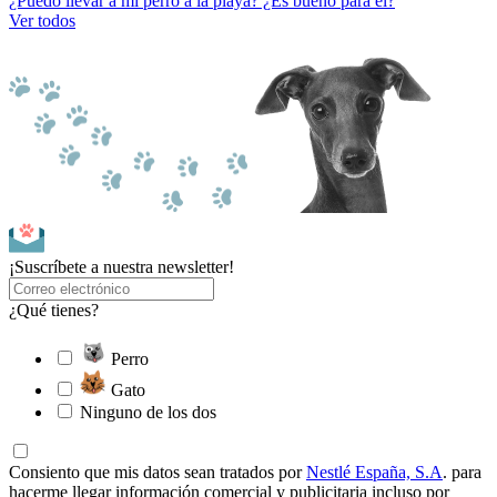
¿Puedo llevar a mi perro a la playa? ¿Es bueno para él?
Ver todos
¡Suscríbete a nuestra newsletter!
¿Qué tienes?
Perro
Gato
Ninguno de los dos
Consiento que mis datos sean tratados por
Nestlé España, S.A
. para
hacerme llegar información comercial y publicitaria incluso por