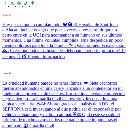
Hay gestos que lo cambian todo. 💔🏥 El Hospital de Sant Joan
d'Alacant ha hecho algo que pocas veces se ve: permitir que un
perro entre en la UCI para acompañar a su humano en sus últimos
momentos. Una última voluntad cumplida. Una despedida un poco
menos dolorosa para toda la familia. 🐾 Ojalá no fuera la excepción.
🙏 ¿Crees que todos los hospitales deberían tener este protocolo? Te
leemos. 👇 📸 Fuente: Información
La crueldad humana parece no tener límites. 💔 Siete cachorros
fueron abandonados en una caja y lanzados a un contenedor en un
pueblo de la provincia de Cáceres. Por suerte, el aviso de un vecino
llegó a tiempo. La Guardia Civil los rescató y los trasladó a una
clínica veterinaria. 🙏🐶 Ahora, gracias al análisis de ADN, el
SEPRONA está investigando al que podría ser el responsable por
delitos de abandono y maltrato animal.🧬⚖️ Ojalá este sea solo el
primero de muchos casos en los que nadie quede impune tras el
anonimato. 📹 Guardia Civil