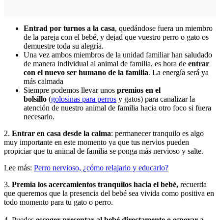
Entrad por turnos a la casa
, quedándose fuera un miembro
de la pareja con el bebé, y dejad que vuestro perro o gato os
demuestre toda su alegría.
Una vez ambos miembros de la unidad familiar han saludado
de manera individual al animal de familia, es hora de
entrar
con el nuevo ser humano de la familia
. La energía será ya
más calmada
Siempre podemos llevar unos
premios en el
bolsillo
(
golosinas para perros
y gatos) para canalizar la
atención de nuestro animal de familia hacia otro foco si fuera
necesario.
2.
Entrar en casa desde la calma
: permanecer tranquilo es algo
muy importante en este momento ya que tus nervios pueden
propiciar que tu animal de familia se ponga más nervioso y salte.
Lee más:
Perro nervioso, ¿cómo relajarlo y educarlo?
3.
Premia los acercamientos tranquilos hacia el bebé,
recuerda
que queremos que la presencia del bebé sea vivida como positiva en
todo momento para tu gato o perro.
4. Puedes
escoger presentar al bebé directamente o esperar a