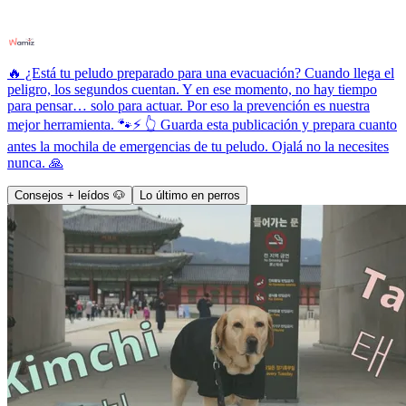
🔥 ¿Está tu peludo preparado para una evacuación? Cuando llega el
peligro, los segundos cuentan. Y en ese momento, no hay tiempo
para pensar… solo para actuar. Por eso la prevención es nuestra
mejor herramienta. 🐾⚡ 👆 Guarda esta publicación y prepara cuanto
antes la mochila de emergencias de tu peludo. Ojalá no la necesites
nunca. 🙏
Consejos + leídos 🐶
Lo último en perros