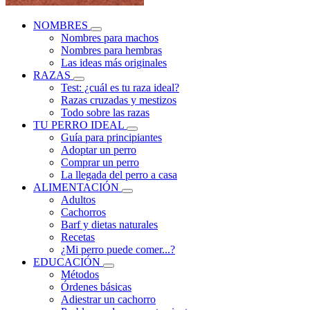
NOMBRES
Nombres para machos
Nombres para hembras
Las ideas más originales
RAZAS
Test: ¿cuál es tu raza ideal?
Razas cruzadas y mestizos
Todo sobre las razas
TU PERRO IDEAL
Guía para principiantes
Adoptar un perro
Comprar un perro
La llegada del perro a casa
ALIMENTACIÓN
Adultos
Cachorros
Barf y dietas naturales
Recetas
¿Mi perro puede comer...?
EDUCACIÓN
Métodos
Órdenes básicas
Adiestrar un cachorro