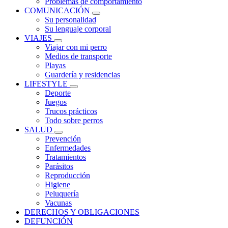
Problemas de comportamiento
COMUNICACIÓN
Su personalidad
Su lenguaje corporal
VIAJES
Viajar con mi perro
Medios de transporte
Playas
Guardería y residencias
LIFESTYLE
Deporte
Juegos
Trucos prácticos
Todo sobre perros
SALUD
Prevención
Enfermedades
Tratamientos
Parásitos
Reproducción
Higiene
Peluquería
Vacunas
DERECHOS Y OBLIGACIONES
DEFUNCIÓN