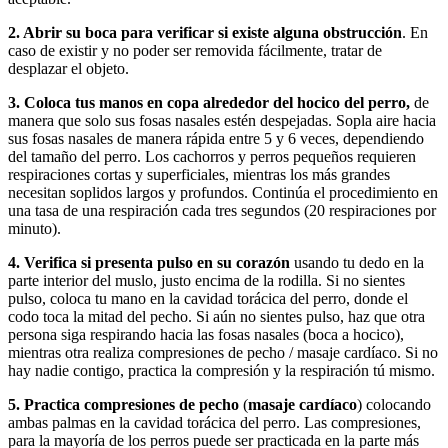
2. Abrir su boca para verificar si existe alguna obstrucción
. En
caso de existir y no poder ser removida fácilmente, tratar de
desplazar el objeto.
3. Coloca tus manos en copa alrededor del hocico del perro,
de
manera que solo sus fosas nasales estén despejadas. Sopla aire hacia
sus fosas nasales de manera rápida entre 5 y 6 veces, dependiendo
del tamaño del perro. Los cachorros y perros pequeños requieren
respiraciones cortas y superficiales, mientras los más grandes
necesitan soplidos largos y profundos. Continúa el procedimiento en
una tasa de una respiración cada tres segundos (20 respiraciones por
minuto).
4. Verifica si presenta pulso en su corazón
usando tu dedo en la
parte interior del muslo, justo encima de la rodilla. Si no sientes
pulso, coloca tu mano en la cavidad torácica del perro, donde el
codo toca la mitad del pecho. Si aún no sientes pulso, haz que otra
persona siga respirando hacia las fosas nasales (boca a hocico),
mientras otra realiza compresiones de pecho / masaje cardíaco. Si no
hay nadie contigo, practica la compresión y la respiración tú mismo.
5. Practica compresiones de pecho
(
masaje cardíaco
) colocando
ambas palmas en la cavidad torácica del perro. Las compresiones,
para la mayoría de los perros puede ser practicada en la parte más