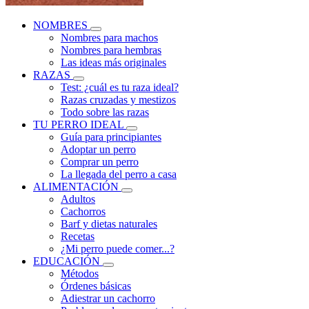
NOMBRES
Nombres para machos
Nombres para hembras
Las ideas más originales
RAZAS
Test: ¿cuál es tu raza ideal?
Razas cruzadas y mestizos
Todo sobre las razas
TU PERRO IDEAL
Guía para principiantes
Adoptar un perro
Comprar un perro
La llegada del perro a casa
ALIMENTACIÓN
Adultos
Cachorros
Barf y dietas naturales
Recetas
¿Mi perro puede comer...?
EDUCACIÓN
Métodos
Órdenes básicas
Adiestrar un cachorro