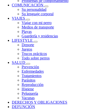
Problemas de comportamiento
COMUNICACIÓN
Su personalidad
Su lenguaje corporal
VIAJES
Viajar con mi perro
Medios de transporte
Playas
Guardería y residencias
LIFESTYLE
Deporte
Juegos
Trucos prácticos
Todo sobre perros
SALUD
Prevención
Enfermedades
Tratamientos
Parásitos
Reproducción
Higiene
Peluquería
Vacunas
DERECHOS Y OBLIGACIONES
DEFUNCIÓN