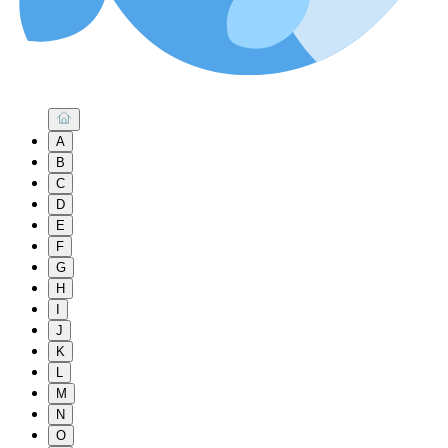
A
B
C
D
E
F
G
H
I
J
K
L
M
N
O