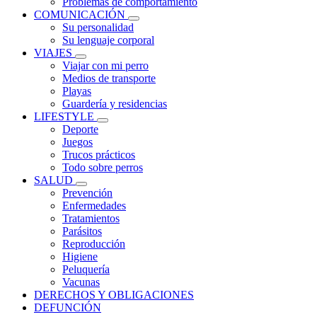
Problemas de comportamiento
COMUNICACIÓN
Su personalidad
Su lenguaje corporal
VIAJES
Viajar con mi perro
Medios de transporte
Playas
Guardería y residencias
LIFESTYLE
Deporte
Juegos
Trucos prácticos
Todo sobre perros
SALUD
Prevención
Enfermedades
Tratamientos
Parásitos
Reproducción
Higiene
Peluquería
Vacunas
DERECHOS Y OBLIGACIONES
DEFUNCIÓN