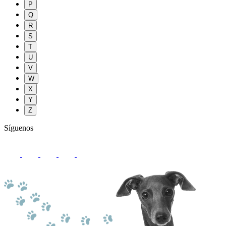
P
Q
R
S
T
U
V
W
X
Y
Z
Síguenos