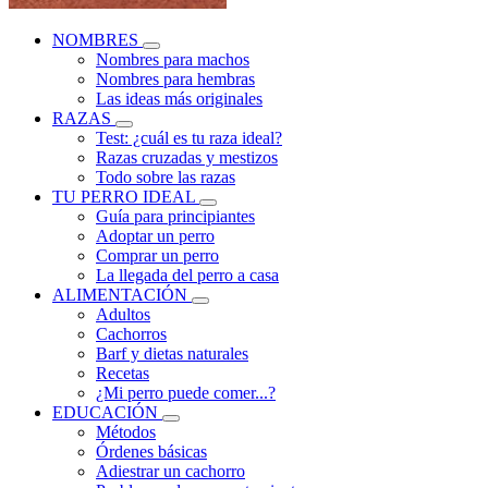
NOMBRES
Nombres para machos
Nombres para hembras
Las ideas más originales
RAZAS
Test: ¿cuál es tu raza ideal?
Razas cruzadas y mestizos
Todo sobre las razas
TU PERRO IDEAL
Guía para principiantes
Adoptar un perro
Comprar un perro
La llegada del perro a casa
ALIMENTACIÓN
Adultos
Cachorros
Barf y dietas naturales
Recetas
¿Mi perro puede comer...?
EDUCACIÓN
Métodos
Órdenes básicas
Adiestrar un cachorro