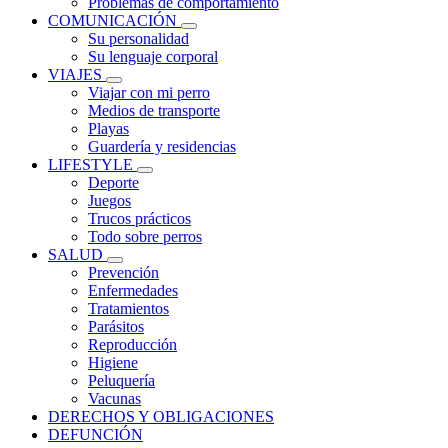
Problemas de comportamiento
COMUNICACIÓN
Su personalidad
Su lenguaje corporal
VIAJES
Viajar con mi perro
Medios de transporte
Playas
Guardería y residencias
LIFESTYLE
Deporte
Juegos
Trucos prácticos
Todo sobre perros
SALUD
Prevención
Enfermedades
Tratamientos
Parásitos
Reproducción
Higiene
Peluquería
Vacunas
DERECHOS Y OBLIGACIONES
DEFUNCIÓN