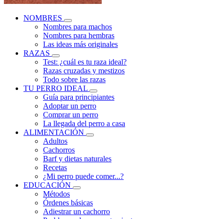
NOMBRES
Nombres para machos
Nombres para hembras
Las ideas más originales
RAZAS
Test: ¿cuál es tu raza ideal?
Razas cruzadas y mestizos
Todo sobre las razas
TU PERRO IDEAL
Guía para principiantes
Adoptar un perro
Comprar un perro
La llegada del perro a casa
ALIMENTACIÓN
Adultos
Cachorros
Barf y dietas naturales
Recetas
¿Mi perro puede comer...?
EDUCACIÓN
Métodos
Órdenes básicas
Adiestrar un cachorro