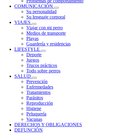
Problemas de comportamiento
COMUNICACIÓN
Su personalidad
Su lenguaje corporal
VIAJES
Viajar con mi perro
Medios de transporte
Playas
Guardería y residencias
LIFESTYLE
Deporte
Juegos
Trucos prácticos
Todo sobre perros
SALUD
Prevención
Enfermedades
Tratamientos
Parásitos
Reproducción
Higiene
Peluquería
Vacunas
DERECHOS Y OBLIGACIONES
DEFUNCIÓN