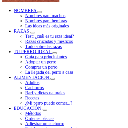
NOMBRES
Nombres para machos
Nombres para hembras
Las ideas más originales
RAZAS
Test: ¿cuál es tu raza ideal?
Razas cruzadas y mestizos
Todo sobre las razas
TU PERRO IDEAL
Guía para principiantes
Adoptar un perro
Comprar un perro
La llegada del perro a casa
ALIMENTACIÓN
Adultos
Cachorros
Barf y dietas naturales
Recetas
¿Mi perro puede comer...?
EDUCACIÓN
Métodos
Órdenes básicas
Adiestrar un cachorro