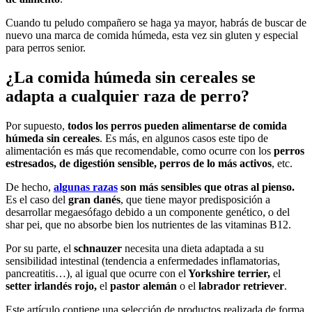
Cuando tu peludo compañero se haga ya mayor, habrás de buscar de
nuevo una marca de comida húmeda, esta vez sin gluten y especial
para perros senior.
¿La comida húmeda sin cereales se
adapta a cualquier raza de perro?
Por supuesto,
todos los perros pueden alimentarse de comida
húmeda sin cereales
. Es más, en algunos casos este tipo de
alimentación es más que recomendable, como ocurre con los
perros
estresados, de digestión sensible, perros de lo más activos
, etc.
De hecho,
algunas razas
son más sensibles que otras al pienso.
Es el caso del
gran danés
, que tiene mayor predisposición a
desarrollar megaesófago debido a un componente genético, o del
shar pei, que no absorbe bien los nutrientes de las vitaminas B12.
Por su parte, el
schnauzer
necesita una dieta adaptada a su
sensibilidad intestinal (tendencia a enfermedades inflamatorias,
pancreatitis…), al igual que ocurre con el
Yorkshire terrier,
el
setter irlandés rojo,
el
pastor alemán
o el
labrador retriever
.
Este artículo contiene una selección de productos realizada de forma