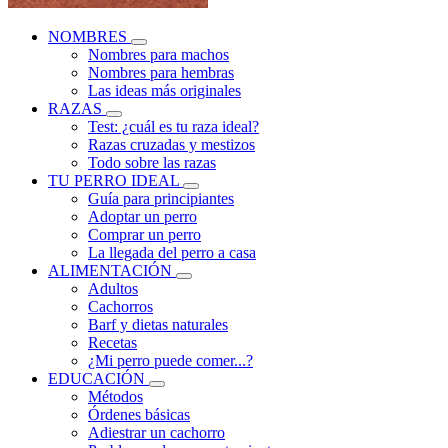
NOMBRES
Nombres para machos
Nombres para hembras
Las ideas más originales
RAZAS
Test: ¿cuál es tu raza ideal?
Razas cruzadas y mestizos
Todo sobre las razas
TU PERRO IDEAL
Guía para principiantes
Adoptar un perro
Comprar un perro
La llegada del perro a casa
ALIMENTACIÓN
Adultos
Cachorros
Barf y dietas naturales
Recetas
¿Mi perro puede comer...?
EDUCACIÓN
Métodos
Órdenes básicas
Adiestrar un cachorro