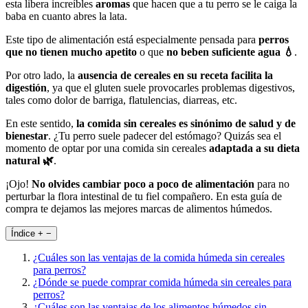
esta libera increíbles
aromas
que hacen que a tu perro se le caiga la
baba en cuanto abres la lata.
Este tipo de alimentación está especialmente pensada para
perros
que no tienen mucho apetito
o que
no beben suficiente agua 💧
.
Por otro lado, la
ausencia de cereales en su receta facilita la
digestión
, ya que el gluten suele provocarles problemas digestivos,
tales como dolor de barriga, flatulencias, diarreas, etc.
En este sentido,
la comida sin cereales es sinónimo de salud y de
bienestar
. ¿Tu perro suele padecer del estómago? Quizás sea el
momento de optar por una comida sin cereales
adaptada a su dieta
natural 🌿
.
¡Ojo!
No olvides cambiar poco a poco de alimentación
para no
perturbar la flora intestinal de tu fiel compañero. En esta guía de
compra te dejamos las mejores marcas de alimentos húmedos.
Índice
+
−
¿Cuáles son las ventajas de la comida húmeda sin cereales
para perros?
¿Dónde se puede comprar comida húmeda sin cereales para
perros?
¿Cuáles son las ventajas de los alimentos húmedos sin