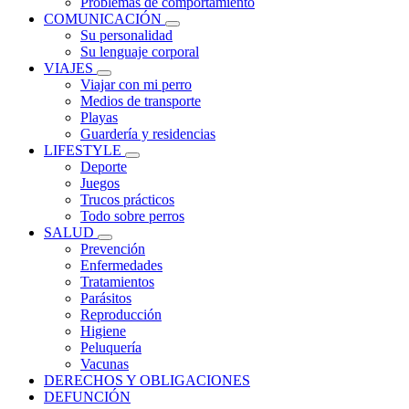
Problemas de comportamiento
COMUNICACIÓN
Su personalidad
Su lenguaje corporal
VIAJES
Viajar con mi perro
Medios de transporte
Playas
Guardería y residencias
LIFESTYLE
Deporte
Juegos
Trucos prácticos
Todo sobre perros
SALUD
Prevención
Enfermedades
Tratamientos
Parásitos
Reproducción
Higiene
Peluquería
Vacunas
DERECHOS Y OBLIGACIONES
DEFUNCIÓN