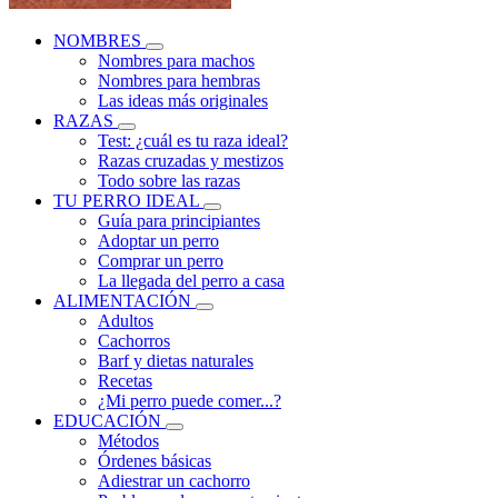
NOMBRES
Nombres para machos
Nombres para hembras
Las ideas más originales
RAZAS
Test: ¿cuál es tu raza ideal?
Razas cruzadas y mestizos
Todo sobre las razas
TU PERRO IDEAL
Guía para principiantes
Adoptar un perro
Comprar un perro
La llegada del perro a casa
ALIMENTACIÓN
Adultos
Cachorros
Barf y dietas naturales
Recetas
¿Mi perro puede comer...?
EDUCACIÓN
Métodos
Órdenes básicas
Adiestrar un cachorro