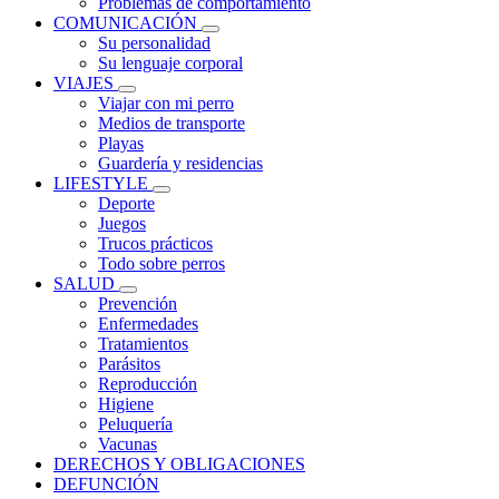
Problemas de comportamiento
COMUNICACIÓN
Su personalidad
Su lenguaje corporal
VIAJES
Viajar con mi perro
Medios de transporte
Playas
Guardería y residencias
LIFESTYLE
Deporte
Juegos
Trucos prácticos
Todo sobre perros
SALUD
Prevención
Enfermedades
Tratamientos
Parásitos
Reproducción
Higiene
Peluquería
Vacunas
DERECHOS Y OBLIGACIONES
DEFUNCIÓN