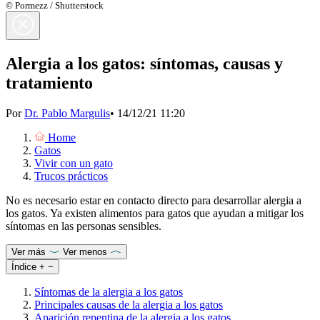
© Pormezz / Shutterstock
Alergia a los gatos: síntomas, causas y
tratamiento
Por
Dr. Pablo Margulis
•
14/12/21 11:20
Home
Gatos
Vivir con un gato
Trucos prácticos
No es necesario estar en contacto directo para desarrollar alergia a
los gatos. Ya existen alimentos para gatos que ayudan a mitigar los
síntomas en las personas sensibles.
Ver más
Ver menos
Índice
+
−
Síntomas de la alergia a los gatos
Principales causas de la alergia a los gatos
Aparición repentina de la alergia a los gatos