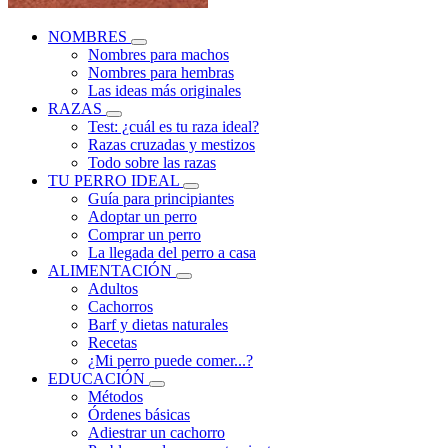
NOMBRES
Nombres para machos
Nombres para hembras
Las ideas más originales
RAZAS
Test: ¿cuál es tu raza ideal?
Razas cruzadas y mestizos
Todo sobre las razas
TU PERRO IDEAL
Guía para principiantes
Adoptar un perro
Comprar un perro
La llegada del perro a casa
ALIMENTACIÓN
Adultos
Cachorros
Barf y dietas naturales
Recetas
¿Mi perro puede comer...?
EDUCACIÓN
Métodos
Órdenes básicas
Adiestrar un cachorro