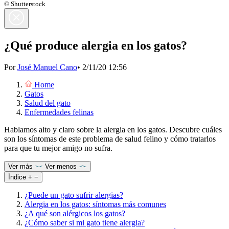
© Shutterstock
¿Qué produce alergia en los gatos?
Por
José Manuel Cano
•
2/11/20 12:56
Home
Gatos
Salud del gato
Enfermedades felinas
Hablamos alto y claro sobre la alergia en los gatos. Descubre cuáles
son los síntomas de este problema de salud felino y cómo tratarlos
para que tu mejor amigo no sufra.
Ver más
Ver menos
Índice
+
−
¿Puede un gato sufrir alergias?
Alergia en los gatos: síntomas más comunes
¿A qué son alérgicos los gatos?
¿Cómo saber si mi gato tiene alergia?