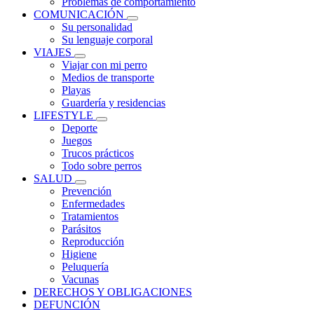
Problemas de comportamiento
COMUNICACIÓN
Su personalidad
Su lenguaje corporal
VIAJES
Viajar con mi perro
Medios de transporte
Playas
Guardería y residencias
LIFESTYLE
Deporte
Juegos
Trucos prácticos
Todo sobre perros
SALUD
Prevención
Enfermedades
Tratamientos
Parásitos
Reproducción
Higiene
Peluquería
Vacunas
DERECHOS Y OBLIGACIONES
DEFUNCIÓN