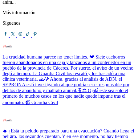
anim...
Más información
Síguenos
La crueldad humana parece no tener límites. 💔 Siete cachorros
fueron abandonados en una caja y lanzados a un contenedor en un
pueblo de la provincia de Cáceres. Por suerte, el aviso de un vecino
llegó a tiempo. La Guardia Civil los rescató y los trasladó a una
clínica veterinaria. 🙏🐶 Ahora, gracias al análisis de ADN, el
SEPRONA está investigando al que podría ser el responsable por
delitos de abandono y maltrato animal.🧬⚖️ Ojalá este sea solo el
primero de muchos casos en los que nadie quede impune tras el
anonimato. 📹 Guardia Civil
🔥 ¿Está tu peludo preparado para una evacuación? Cuando llega el
peligro, los segundos cuentan. Y en ese momento, no hay tiempo