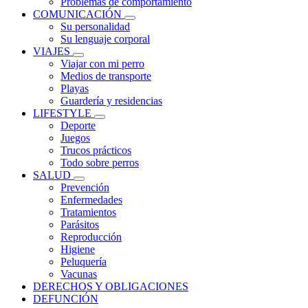
Problemas de comportamiento
COMUNICACIÓN
Su personalidad
Su lenguaje corporal
VIAJES
Viajar con mi perro
Medios de transporte
Playas
Guardería y residencias
LIFESTYLE
Deporte
Juegos
Trucos prácticos
Todo sobre perros
SALUD
Prevención
Enfermedades
Tratamientos
Parásitos
Reproducción
Higiene
Peluquería
Vacunas
DERECHOS Y OBLIGACIONES
DEFUNCIÓN