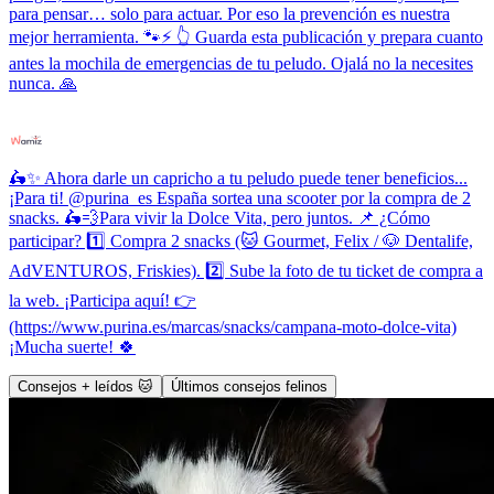
para pensar… solo para actuar. Por eso la prevención es nuestra
mejor herramienta. 🐾⚡ 👆 Guarda esta publicación y prepara cuanto
antes la mochila de emergencias de tu peludo. Ojalá no la necesites
nunca. 🙏
🛵✨ Ahora darle un capricho a tu peludo puede tener beneficios...
¡Para ti! @purina_es España sortea una scooter por la compra de 2
snacks. 🛵💨Para vivir la Dolce Vita, pero juntos. 📌 ¿Cómo
participar? 1️⃣ Compra 2 snacks (🐱 Gourmet, Felix / 🐶 Dentalife,
AdVENTUROS, Friskies). 2️⃣ Sube la foto de tu ticket de compra a
la web. ¡Participa aquí! 👉
(https://www.purina.es/marcas/snacks/campana-moto-dolce-vita)
¡Mucha suerte! 🍀
Consejos + leídos 🐱
Últimos consejos felinos