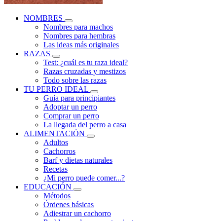
NOMBRES
Nombres para machos
Nombres para hembras
Las ideas más originales
RAZAS
Test: ¿cuál es tu raza ideal?
Razas cruzadas y mestizos
Todo sobre las razas
TU PERRO IDEAL
Guía para principiantes
Adoptar un perro
Comprar un perro
La llegada del perro a casa
ALIMENTACIÓN
Adultos
Cachorros
Barf y dietas naturales
Recetas
¿Mi perro puede comer...?
EDUCACIÓN
Métodos
Órdenes básicas
Adiestrar un cachorro