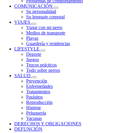
Problemas de comportamiento
COMUNICACIÓN
Su personalidad
Su lenguaje corporal
VIAJES
Viajar con mi perro
Medios de transporte
Playas
Guardería y residencias
LIFESTYLE
Deporte
Juegos
Trucos prácticos
Todo sobre perros
SALUD
Prevención
Enfermedades
Tratamientos
Parásitos
Reproducción
Higiene
Peluquería
Vacunas
DERECHOS Y OBLIGACIONES
DEFUNCIÓN