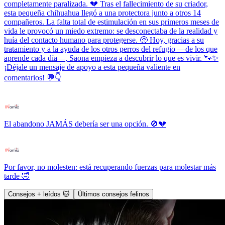
completamente paralizada. 💔 Tras el fallecimiento de su criador,
esta pequeña chihuahua llegó a una protectora junto a otros 14
compañeros. La falta total de estimulación en sus primeros meses de
vida le provocó un miedo extremo: se desconectaba de la realidad y
huía del contacto humano para protegerse. 🥺 Hoy, gracias a su
tratamiento y a la ayuda de los otros perros del refugio —de los que
aprende cada día—, Saona empieza a descubrir lo que es vivir. 🐾✨
¡Déjale un mensaje de apoyo a esta pequeña valiente en
comentarios! 💬👇
El abandono JAMÁS debería ser una opción. 🚫💔
Por favor, no molesten: está recuperando fuerzas para molestar más
tarde 🤣
Consejos + leídos 🐱
Últimos consejos felinos