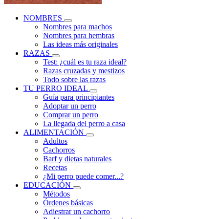
NOMBRES
Nombres para machos
Nombres para hembras
Las ideas más originales
RAZAS
Test: ¿cuál es tu raza ideal?
Razas cruzadas y mestizos
Todo sobre las razas
TU PERRO IDEAL
Guía para principiantes
Adoptar un perro
Comprar un perro
La llegada del perro a casa
ALIMENTACIÓN
Adultos
Cachorros
Barf y dietas naturales
Recetas
¿Mi perro puede comer...?
EDUCACIÓN
Métodos
Órdenes básicas
Adiestrar un cachorro