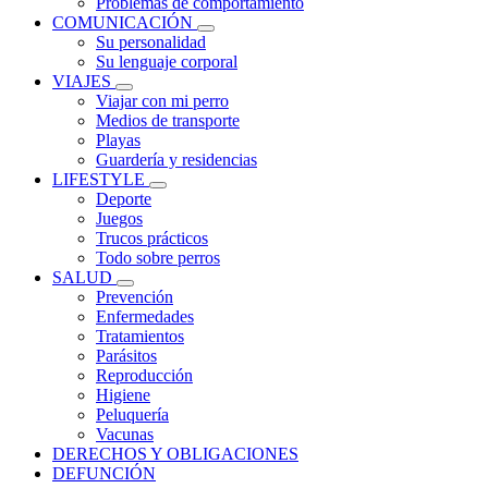
Problemas de comportamiento
COMUNICACIÓN
Su personalidad
Su lenguaje corporal
VIAJES
Viajar con mi perro
Medios de transporte
Playas
Guardería y residencias
LIFESTYLE
Deporte
Juegos
Trucos prácticos
Todo sobre perros
SALUD
Prevención
Enfermedades
Tratamientos
Parásitos
Reproducción
Higiene
Peluquería
Vacunas
DERECHOS Y OBLIGACIONES
DEFUNCIÓN