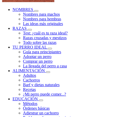
NOMBRES
Nombres para machos
Nombres para hembras
Las ideas más originales
RAZAS
Test: ¿cuál es tu raza ideal?
Razas cruzadas y mestizos
Todo sobre las razas
TU PERRO IDEAL
Guía para principiantes
Adoptar un perro
Comprar un perro
La llegada del perro a casa
ALIMENTACIÓN
Adultos
Cachorros
Barf y dietas naturales
Recetas
¿Mi perro puede comer...?
EDUCACIÓN
Métodos
Órdenes básicas
Adiestrar un cachorro