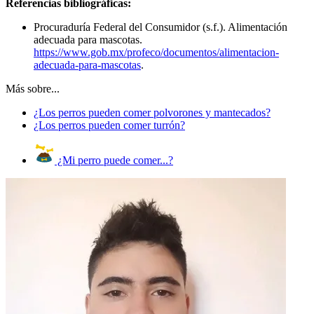
Referencias bibliográficas:
Procuraduría Federal del Consumidor (s.f.). Alimentación
adecuada para mascotas.
https://www.gob.mx/profeco/documentos/alimentacion-
adecuada-para-mascotas
.
Más sobre...
¿Los perros pueden comer polvorones y mantecados?
¿Los perros pueden comer turrón?
¿Mi perro puede comer...?