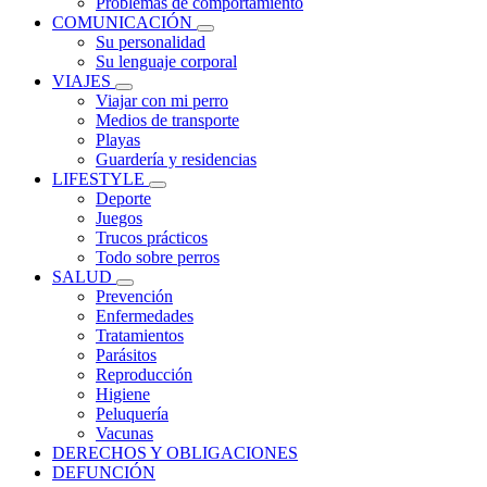
Problemas de comportamiento
COMUNICACIÓN
Su personalidad
Su lenguaje corporal
VIAJES
Viajar con mi perro
Medios de transporte
Playas
Guardería y residencias
LIFESTYLE
Deporte
Juegos
Trucos prácticos
Todo sobre perros
SALUD
Prevención
Enfermedades
Tratamientos
Parásitos
Reproducción
Higiene
Peluquería
Vacunas
DERECHOS Y OBLIGACIONES
DEFUNCIÓN