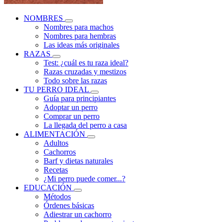
NOMBRES
Nombres para machos
Nombres para hembras
Las ideas más originales
RAZAS
Test: ¿cuál es tu raza ideal?
Razas cruzadas y mestizos
Todo sobre las razas
TU PERRO IDEAL
Guía para principiantes
Adoptar un perro
Comprar un perro
La llegada del perro a casa
ALIMENTACIÓN
Adultos
Cachorros
Barf y dietas naturales
Recetas
¿Mi perro puede comer...?
EDUCACIÓN
Métodos
Órdenes básicas
Adiestrar un cachorro