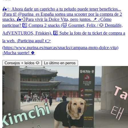
🛵✨ Ahora darle un capricho a tu peludo puede tener beneficios...
¡Para ti! @purina_es España sortea una scooter por la compra de 2
snacks. 🛵💨Para vivir la Dolce Vita, pero juntos. 📌 ¿Cómo
participar? 1️⃣ Compra 2 snacks (🐱 Gourmet, Felix / 🐶 Dentalife,
AdVENTUROS, Friskies). 2️⃣ Sube la foto de tu ticket de compra a
la web. ¡Participa aquí! 👉
(https://www.purina.es/marcas/snacks/campana-moto-dolce-vita)
¡Mucha suerte! 🍀
Consejos + leídos 🐶
Lo último en perros