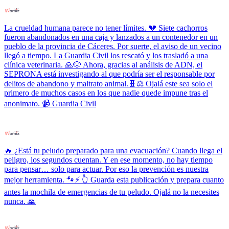
La crueldad humana parece no tener límites. 💔 Siete cachorros
fueron abandonados en una caja y lanzados a un contenedor en un
pueblo de la provincia de Cáceres. Por suerte, el aviso de un vecino
llegó a tiempo. La Guardia Civil los rescató y los trasladó a una
clínica veterinaria. 🙏🐶 Ahora, gracias al análisis de ADN, el
SEPRONA está investigando al que podría ser el responsable por
delitos de abandono y maltrato animal.🧬⚖️ Ojalá este sea solo el
primero de muchos casos en los que nadie quede impune tras el
anonimato. 📹 Guardia Civil
🔥 ¿Está tu peludo preparado para una evacuación? Cuando llega el
peligro, los segundos cuentan. Y en ese momento, no hay tiempo
para pensar… solo para actuar. Por eso la prevención es nuestra
mejor herramienta. 🐾⚡ 👆 Guarda esta publicación y prepara cuanto
antes la mochila de emergencias de tu peludo. Ojalá no la necesites
nunca. 🙏