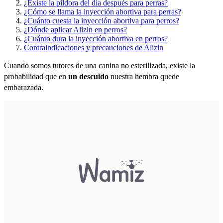
¿Existe la píldora del día después para perras?
¿Cómo se llama la inyección abortiva para perras?
¿Cuánto cuesta la inyección abortiva para perros?
¿Dónde aplicar Alizin en perros?
¿Cuánto dura la inyección abortiva en perros?
Contraindicaciones y precauciones de Alizin
Cuando somos tutores de una canina no esterilizada, existe la
probabilidad que en
un descuido
nuestra hembra quede
embarazada.