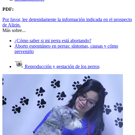
PDF:
Por favor, lee detenidamente la información indicada en el prospecto
de Alizin.
Más sobre...
¿Cómo saber si mi perra está abortando?
Aborto espontáneo en perras: síntomas, causas y cómo
prevenirlo
Reproducción y gestación de los perros