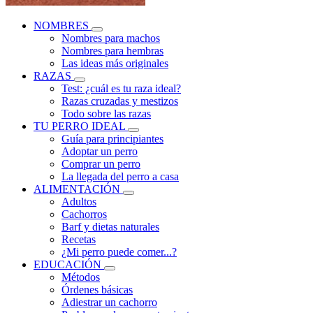
NOMBRES
Nombres para machos
Nombres para hembras
Las ideas más originales
RAZAS
Test: ¿cuál es tu raza ideal?
Razas cruzadas y mestizos
Todo sobre las razas
TU PERRO IDEAL
Guía para principiantes
Adoptar un perro
Comprar un perro
La llegada del perro a casa
ALIMENTACIÓN
Adultos
Cachorros
Barf y dietas naturales
Recetas
¿Mi perro puede comer...?
EDUCACIÓN
Métodos
Órdenes básicas
Adiestrar un cachorro