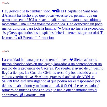
Hay gestos que lo cambian todo. 💔🏥 El Hospital de Sant Joan
d'Alacant ha hecho algo que pocas veces se ve: permitir que un
perro entre en la UCI para acompañar a su humano en sus últimos
momentos. Una última voluntad cumplida. Una despedida un poco
menos dolorosa para toda la familia. 🐾 Ojalá no fuera la excepción.
🙏 ¿Crees que todos los hospitales deberían tener este protocolo? Te
leemos. 👇 📸 Fuente: Información
La crueldad humana parece no tener límites. 💔 Siete cachorros
fueron abandonados en una caja y lanzados a un contenedor en un
pueblo de la provincia de Cáceres. Por suerte, el aviso de un vecino
llegó a tiempo. La Guardia Civil los rescató y los trasladó a una
clínica veterinaria. 🙏🐶 Ahora, gracias al análisis de ADN, el
SEPRONA está investigando al que podría ser el responsable por
delitos de abandono y maltrato animal.🧬⚖️ Ojalá este sea solo el
primero de muchos casos en los que nadie quede impune tras el
anonimato. 📹 Guardia Civil