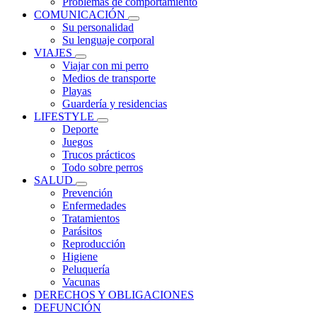
Problemas de comportamiento
COMUNICACIÓN
Su personalidad
Su lenguaje corporal
VIAJES
Viajar con mi perro
Medios de transporte
Playas
Guardería y residencias
LIFESTYLE
Deporte
Juegos
Trucos prácticos
Todo sobre perros
SALUD
Prevención
Enfermedades
Tratamientos
Parásitos
Reproducción
Higiene
Peluquería
Vacunas
DERECHOS Y OBLIGACIONES
DEFUNCIÓN