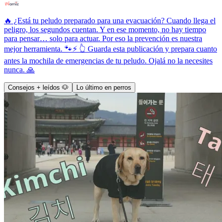
🔥 ¿Está tu peludo preparado para una evacuación? Cuando llega el
peligro, los segundos cuentan. Y en ese momento, no hay tiempo
para pensar… solo para actuar. Por eso la prevención es nuestra
mejor herramienta. 🐾⚡ 👆 Guarda esta publicación y prepara cuanto
antes la mochila de emergencias de tu peludo. Ojalá no la necesites
nunca. 🙏
Consejos + leídos 🐶
Lo último en perros