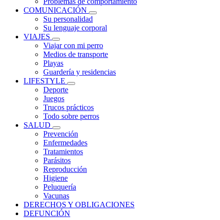
Problemas de comportamiento
COMUNICACIÓN
Su personalidad
Su lenguaje corporal
VIAJES
Viajar con mi perro
Medios de transporte
Playas
Guardería y residencias
LIFESTYLE
Deporte
Juegos
Trucos prácticos
Todo sobre perros
SALUD
Prevención
Enfermedades
Tratamientos
Parásitos
Reproducción
Higiene
Peluquería
Vacunas
DERECHOS Y OBLIGACIONES
DEFUNCIÓN