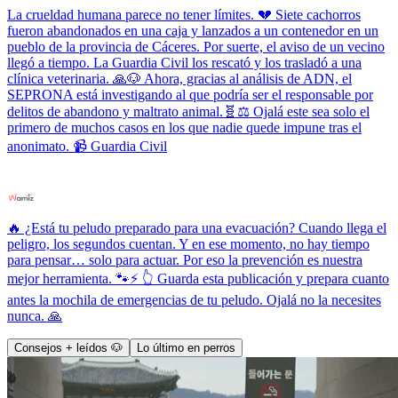
La crueldad humana parece no tener límites. 💔 Siete cachorros
fueron abandonados en una caja y lanzados a un contenedor en un
pueblo de la provincia de Cáceres. Por suerte, el aviso de un vecino
llegó a tiempo. La Guardia Civil los rescató y los trasladó a una
clínica veterinaria. 🙏🐶 Ahora, gracias al análisis de ADN, el
SEPRONA está investigando al que podría ser el responsable por
delitos de abandono y maltrato animal.🧬⚖️ Ojalá este sea solo el
primero de muchos casos en los que nadie quede impune tras el
anonimato. 📹 Guardia Civil
🔥 ¿Está tu peludo preparado para una evacuación? Cuando llega el
peligro, los segundos cuentan. Y en ese momento, no hay tiempo
para pensar… solo para actuar. Por eso la prevención es nuestra
mejor herramienta. 🐾⚡ 👆 Guarda esta publicación y prepara cuanto
antes la mochila de emergencias de tu peludo. Ojalá no la necesites
nunca. 🙏
Consejos + leídos 🐶
Lo último en perros