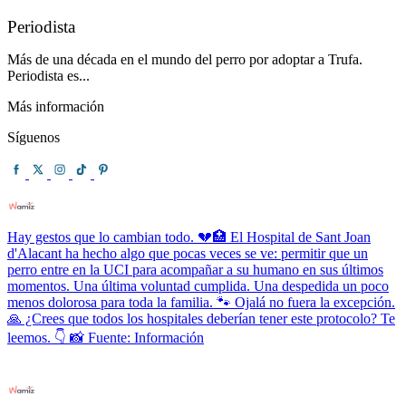
Periodista
Más de una década en el mundo del perro por adoptar a Trufa.
Periodista es...
Más información
Síguenos
Hay gestos que lo cambian todo. 💔🏥 El Hospital de Sant Joan
d'Alacant ha hecho algo que pocas veces se ve: permitir que un
perro entre en la UCI para acompañar a su humano en sus últimos
momentos. Una última voluntad cumplida. Una despedida un poco
menos dolorosa para toda la familia. 🐾 Ojalá no fuera la excepción.
🙏 ¿Crees que todos los hospitales deberían tener este protocolo? Te
leemos. 👇 📸 Fuente: Información