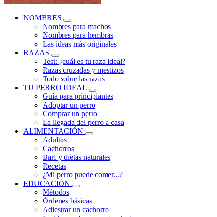
NOMBRES
Nombres para machos
Nombres para hembras
Las ideas más originales
RAZAS
Test: ¿cuál es tu raza ideal?
Razas cruzadas y mestizos
Todo sobre las razas
TU PERRO IDEAL
Guía para principiantes
Adoptar un perro
Comprar un perro
La llegada del perro a casa
ALIMENTACIÓN
Adultos
Cachorros
Barf y dietas naturales
Recetas
¿Mi perro puede comer...?
EDUCACIÓN
Métodos
Órdenes básicas
Adiestrar un cachorro