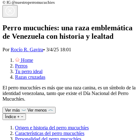
© IG @nuestroperromucuchies
Perro mucuchíes: una raza emblemática
de Venezuela con historia y lealtad
Por
Rocío R. Gavira
•
3/4/25 18:01
Home
Perros
Tu perro ideal
Razas cruzadas
El perro mucuchíes es más que una raza canina, es un símbolo de la
identidad venezolana, tanto que existe el Día Nacional del Perro
Mucuchíes.
Ver más
Ver menos
Índice
+
−
Origen e historia del perro mucuchíes
Características del perro mucuchíes
Personalidad del perro mucuchíes