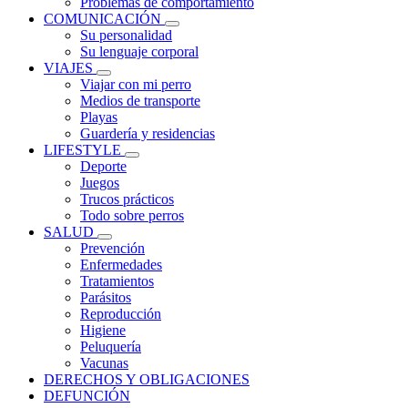
Problemas de comportamiento
COMUNICACIÓN
Su personalidad
Su lenguaje corporal
VIAJES
Viajar con mi perro
Medios de transporte
Playas
Guardería y residencias
LIFESTYLE
Deporte
Juegos
Trucos prácticos
Todo sobre perros
SALUD
Prevención
Enfermedades
Tratamientos
Parásitos
Reproducción
Higiene
Peluquería
Vacunas
DERECHOS Y OBLIGACIONES
DEFUNCIÓN