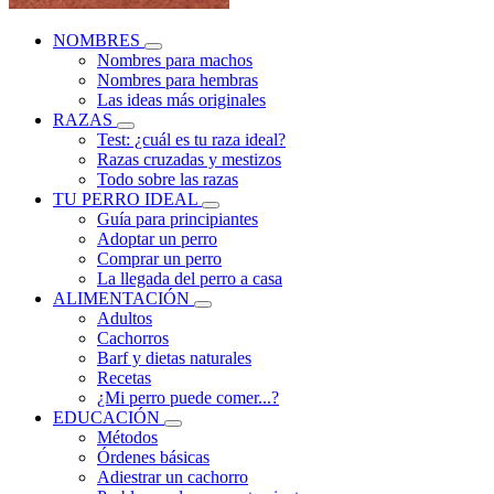
NOMBRES
Nombres para machos
Nombres para hembras
Las ideas más originales
RAZAS
Test: ¿cuál es tu raza ideal?
Razas cruzadas y mestizos
Todo sobre las razas
TU PERRO IDEAL
Guía para principiantes
Adoptar un perro
Comprar un perro
La llegada del perro a casa
ALIMENTACIÓN
Adultos
Cachorros
Barf y dietas naturales
Recetas
¿Mi perro puede comer...?
EDUCACIÓN
Métodos
Órdenes básicas
Adiestrar un cachorro