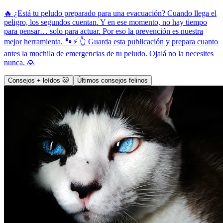
🔥 ¿Está tu peludo preparado para una evacuación? Cuando llega el
peligro, los segundos cuentan. Y en ese momento, no hay tiempo
para pensar… solo para actuar. Por eso la prevención es nuestra
mejor herramienta. 🐾⚡ 👆 Guarda esta publicación y prepara cuanto
antes la mochila de emergencias de tu peludo. Ojalá no la necesites
nunca. 🙏
Consejos + leídos 🐱
Últimos consejos felinos