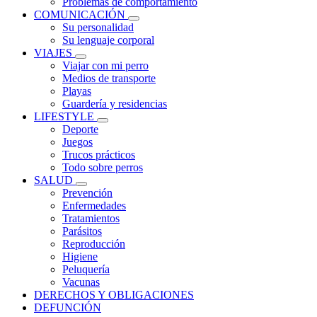
Problemas de comportamiento
COMUNICACIÓN
Su personalidad
Su lenguaje corporal
VIAJES
Viajar con mi perro
Medios de transporte
Playas
Guardería y residencias
LIFESTYLE
Deporte
Juegos
Trucos prácticos
Todo sobre perros
SALUD
Prevención
Enfermedades
Tratamientos
Parásitos
Reproducción
Higiene
Peluquería
Vacunas
DERECHOS Y OBLIGACIONES
DEFUNCIÓN