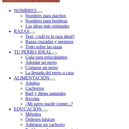
NOMBRES
Nombres para machos
Nombres para hembras
Las ideas más originales
RAZAS
Test: ¿cuál es tu raza ideal?
Razas cruzadas y mestizos
Todo sobre las razas
TU PERRO IDEAL
Guía para principiantes
Adoptar un perro
Comprar un perro
La llegada del perro a casa
ALIMENTACIÓN
Adultos
Cachorros
Barf y dietas naturales
Recetas
¿Mi perro puede comer...?
EDUCACIÓN
Métodos
Órdenes básicas
Adiestrar un cachorro