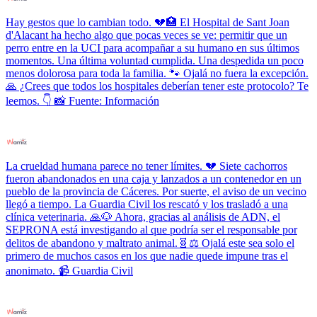
Hay gestos que lo cambian todo. 💔🏥 El Hospital de Sant Joan
d'Alacant ha hecho algo que pocas veces se ve: permitir que un
perro entre en la UCI para acompañar a su humano en sus últimos
momentos. Una última voluntad cumplida. Una despedida un poco
menos dolorosa para toda la familia. 🐾 Ojalá no fuera la excepción.
🙏 ¿Crees que todos los hospitales deberían tener este protocolo? Te
leemos. 👇 📸 Fuente: Información
La crueldad humana parece no tener límites. 💔 Siete cachorros
fueron abandonados en una caja y lanzados a un contenedor en un
pueblo de la provincia de Cáceres. Por suerte, el aviso de un vecino
llegó a tiempo. La Guardia Civil los rescató y los trasladó a una
clínica veterinaria. 🙏🐶 Ahora, gracias al análisis de ADN, el
SEPRONA está investigando al que podría ser el responsable por
delitos de abandono y maltrato animal.🧬⚖️ Ojalá este sea solo el
primero de muchos casos en los que nadie quede impune tras el
anonimato. 📹 Guardia Civil