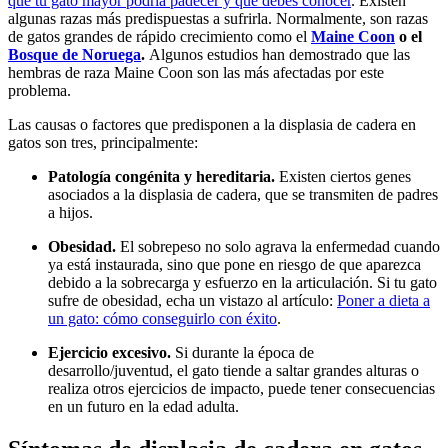
que tu gato mayor podría padecer y que debes conocer
. Existen
algunas razas más predispuestas a sufrirla. Normalmente, son razas
de gatos grandes de rápido crecimiento como el
Maine Coon
o el
Bosque de Noruega
.
Algunos estudios han demostrado que las
hembras de raza Maine Coon son las más afectadas por este
problema.
Las causas o factores que predisponen a la displasia de cadera en
gatos son tres, principalmente:
Patología congénita y hereditaria.
Existen ciertos genes
asociados a la displasia de cadera, que se transmiten de padres
a hijos.
Obesidad.
El sobrepeso no solo agrava la enfermedad cuando
ya está instaurada, sino que pone en riesgo de que aparezca
debido a la sobrecarga y esfuerzo en la articulación. Si tu gato
sufre de obesidad, echa un vistazo al artículo:
Poner a dieta a
un gato: cómo conseguirlo con éxito
.
Ejercicio excesivo.
Si durante la época de
desarrollo/juventud, el gato tiende a saltar grandes alturas o
realiza otros ejercicios de impacto, puede tener consecuencias
en un futuro en la edad adulta.