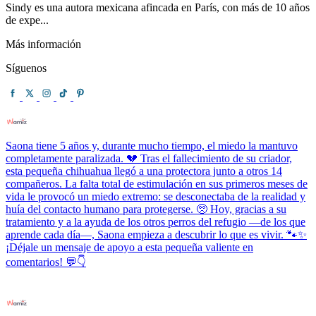
Sindy es una autora mexicana afincada en París, con más de 10 años
de expe...
Más información
Síguenos
Saona tiene 5 años y, durante mucho tiempo, el miedo la mantuvo
completamente paralizada. 💔 Tras el fallecimiento de su criador,
esta pequeña chihuahua llegó a una protectora junto a otros 14
compañeros. La falta total de estimulación en sus primeros meses de
vida le provocó un miedo extremo: se desconectaba de la realidad y
huía del contacto humano para protegerse. 🥺 Hoy, gracias a su
tratamiento y a la ayuda de los otros perros del refugio —de los que
aprende cada día—, Saona empieza a descubrir lo que es vivir. 🐾✨
¡Déjale un mensaje de apoyo a esta pequeña valiente en
comentarios! 💬👇