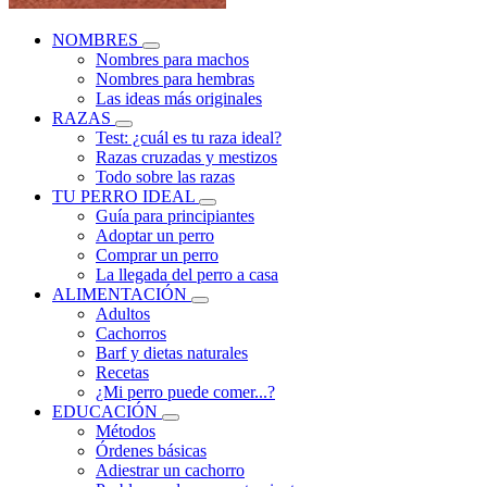
NOMBRES
Nombres para machos
Nombres para hembras
Las ideas más originales
RAZAS
Test: ¿cuál es tu raza ideal?
Razas cruzadas y mestizos
Todo sobre las razas
TU PERRO IDEAL
Guía para principiantes
Adoptar un perro
Comprar un perro
La llegada del perro a casa
ALIMENTACIÓN
Adultos
Cachorros
Barf y dietas naturales
Recetas
¿Mi perro puede comer...?
EDUCACIÓN
Métodos
Órdenes básicas
Adiestrar un cachorro