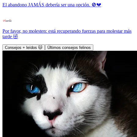
El abandono JAMÁS debería ser una opción. 🚫💔
Por favor, no molesten: está recuperando fuerzas para molestar más
tarde 🤣
Consejos + leídos 🐱
Últimos consejos felinos