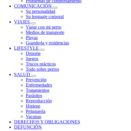
Problemas de comportamiento
COMUNICACIÓN
Su personalidad
Su lenguaje corporal
VIAJES
Viajar con mi perro
Medios de transporte
Playas
Guardería y residencias
LIFESTYLE
Deporte
Juegos
Trucos prácticos
Todo sobre perros
SALUD
Prevención
Enfermedades
Tratamientos
Parásitos
Reproducción
Higiene
Peluquería
Vacunas
DERECHOS Y OBLIGACIONES
DEFUNCIÓN