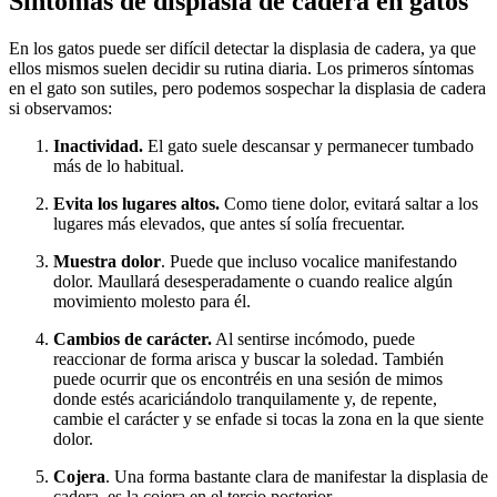
Síntomas de displasia de cadera en gatos
En los gatos puede ser difícil detectar la displasia de cadera, ya que
ellos mismos suelen decidir su rutina diaria. Los primeros síntomas
en el gato son sutiles, pero podemos sospechar la displasia de cadera
si observamos:
Inactividad.
El gato suele descansar y permanecer tumbado
más de lo habitual.
Evita los lugares altos.
Como tiene dolor, evitará saltar a los
lugares más elevados, que antes sí solía frecuentar.
Muestra dolor
. Puede que incluso vocalice manifestando
dolor. Maullará desesperadamente o cuando realice algún
movimiento molesto para él.
Cambios de carácter.
Al sentirse incómodo, puede
reaccionar de forma arisca y buscar la soledad. También
puede ocurrir que os encontréis en una sesión de mimos
donde estés acariciándolo tranquilamente y, de repente,
cambie el carácter y se enfade si tocas la zona en la que siente
dolor.
Cojera
. Una forma bastante clara de manifestar la displasia de
cadera, es la cojera en el tercio posterior.