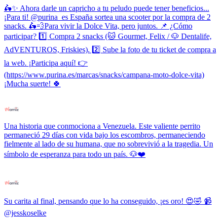
🛵✨ Ahora darle un capricho a tu peludo puede tener beneficios...
¡Para ti! @purina_es España sortea una scooter por la compra de 2
snacks. 🛵💨Para vivir la Dolce Vita, pero juntos. 📌 ¿Cómo
participar? 1️⃣ Compra 2 snacks (🐱 Gourmet, Felix / 🐶 Dentalife,
AdVENTUROS, Friskies). 2️⃣ Sube la foto de tu ticket de compra a
la web. ¡Participa aquí! 👉
(https://www.purina.es/marcas/snacks/campana-moto-dolce-vita)
¡Mucha suerte! 🍀
Una historia que conmociona a Venezuela. Este valiente perrito
permaneció 29 días con vida bajo los escombros, permaneciendo
fielmente al lado de su humana, que no sobrevivió a la tragedia. Un
símbolo de esperanza para todo un país. 🐶❤️
Su carita al final, pensando que lo ha conseguido, ¡es oro! 😍🤣 📹
@jesskoselke