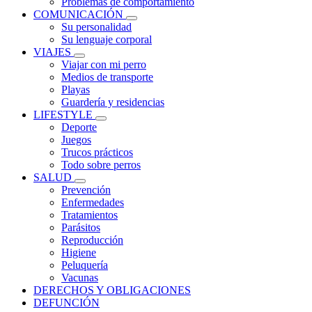
Problemas de comportamiento
COMUNICACIÓN
Su personalidad
Su lenguaje corporal
VIAJES
Viajar con mi perro
Medios de transporte
Playas
Guardería y residencias
LIFESTYLE
Deporte
Juegos
Trucos prácticos
Todo sobre perros
SALUD
Prevención
Enfermedades
Tratamientos
Parásitos
Reproducción
Higiene
Peluquería
Vacunas
DERECHOS Y OBLIGACIONES
DEFUNCIÓN