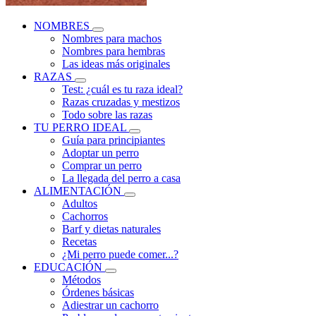
NOMBRES
Nombres para machos
Nombres para hembras
Las ideas más originales
RAZAS
Test: ¿cuál es tu raza ideal?
Razas cruzadas y mestizos
Todo sobre las razas
TU PERRO IDEAL
Guía para principiantes
Adoptar un perro
Comprar un perro
La llegada del perro a casa
ALIMENTACIÓN
Adultos
Cachorros
Barf y dietas naturales
Recetas
¿Mi perro puede comer...?
EDUCACIÓN
Métodos
Órdenes básicas
Adiestrar un cachorro