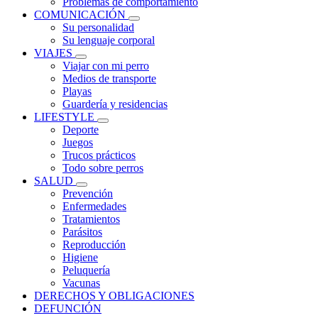
Problemas de comportamiento
COMUNICACIÓN
Su personalidad
Su lenguaje corporal
VIAJES
Viajar con mi perro
Medios de transporte
Playas
Guardería y residencias
LIFESTYLE
Deporte
Juegos
Trucos prácticos
Todo sobre perros
SALUD
Prevención
Enfermedades
Tratamientos
Parásitos
Reproducción
Higiene
Peluquería
Vacunas
DERECHOS Y OBLIGACIONES
DEFUNCIÓN