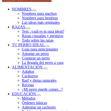
NOMBRES
Nombres para machos
Nombres para hembras
Las ideas más originales
RAZAS
Test: ¿cuál es tu raza ideal?
Razas cruzadas y mestizos
Todo sobre las razas
TU PERRO IDEAL
Guía para principiantes
Adoptar un perro
Comprar un perro
La llegada del perro a casa
ALIMENTACIÓN
Adultos
Cachorros
Barf y dietas naturales
Recetas
¿Mi perro puede comer...?
EDUCACIÓN
Métodos
Órdenes básicas
Adiestrar un cachorro