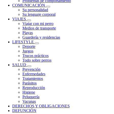
Problemas de comportamiento
COMUNICACIÓN
Su personalidad
Su lenguaje corporal
VIAJES
Viajar con mi perro
Medios de transporte
Playas
Guardería y residencias
LIFESTYLE
Deporte
Juegos
Trucos prácticos
Todo sobre perros
SALUD
Prevención
Enfermedades
Tratamientos
Parásitos
Reproducción
Higiene
Peluquería
Vacunas
DERECHOS Y OBLIGACIONES
DEFUNCIÓN