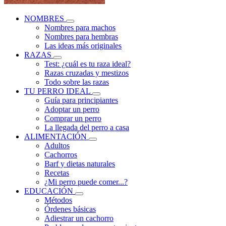
NOMBRES
Nombres para machos
Nombres para hembras
Las ideas más originales
RAZAS
Test: ¿cuál es tu raza ideal?
Razas cruzadas y mestizos
Todo sobre las razas
TU PERRO IDEAL
Guía para principiantes
Adoptar un perro
Comprar un perro
La llegada del perro a casa
ALIMENTACIÓN
Adultos
Cachorros
Barf y dietas naturales
Recetas
¿Mi perro puede comer...?
EDUCACIÓN
Métodos
Órdenes básicas
Adiestrar un cachorro