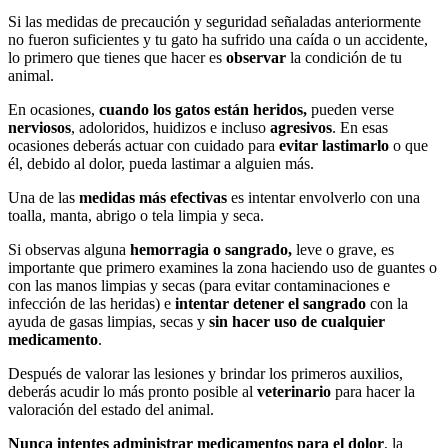
Si las medidas de precaución y seguridad señaladas anteriormente
no fueron suficientes y tu gato ha sufrido una caída o un accidente,
lo primero que tienes que hacer es
observar
la condición de tu
animal.
En ocasiones,
cuando los gatos están heridos,
pueden verse
nerviosos
, adoloridos, huidizos e incluso
agresivos
. En esas
ocasiones deberás actuar con cuidado para
evitar lastimarlo
o que
él, debido al dolor, pueda lastimar a alguien más.
Una de las
medidas más efectivas
es intentar envolverlo con una
toalla, manta, abrigo o tela limpia y seca.
Si observas alguna
hemorragia o sangrado,
leve o grave, es
importante que primero examines la zona haciendo uso de guantes o
con las manos limpias y secas (para evitar contaminaciones e
infección de las heridas) e
intentar detener el sangrado
con la
ayuda de gasas limpias, secas y
sin hacer uso de cualquier
medicamento
.
Después de valorar las lesiones y brindar los primeros auxilios,
deberás acudir lo más pronto posible al
veterinario
para hacer la
valoración del estado del animal.
Nunca intentes administrar medicamentos para el dolor
, la