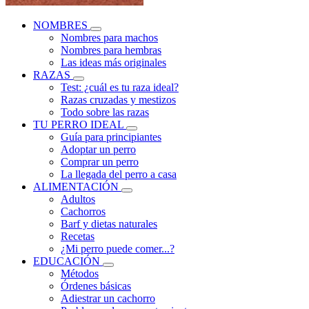
NOMBRES
Nombres para machos
Nombres para hembras
Las ideas más originales
RAZAS
Test: ¿cuál es tu raza ideal?
Razas cruzadas y mestizos
Todo sobre las razas
TU PERRO IDEAL
Guía para principiantes
Adoptar un perro
Comprar un perro
La llegada del perro a casa
ALIMENTACIÓN
Adultos
Cachorros
Barf y dietas naturales
Recetas
¿Mi perro puede comer...?
EDUCACIÓN
Métodos
Órdenes básicas
Adiestrar un cachorro