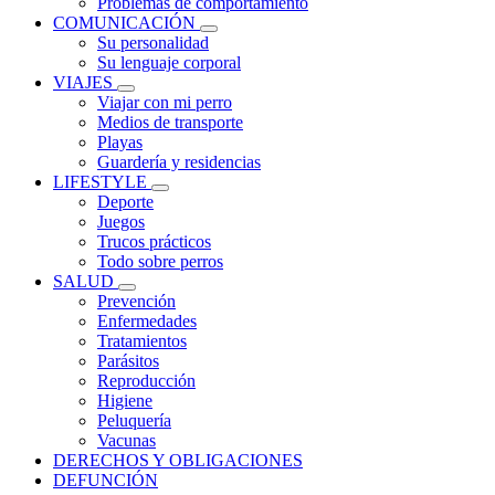
Problemas de comportamiento
COMUNICACIÓN
Su personalidad
Su lenguaje corporal
VIAJES
Viajar con mi perro
Medios de transporte
Playas
Guardería y residencias
LIFESTYLE
Deporte
Juegos
Trucos prácticos
Todo sobre perros
SALUD
Prevención
Enfermedades
Tratamientos
Parásitos
Reproducción
Higiene
Peluquería
Vacunas
DERECHOS Y OBLIGACIONES
DEFUNCIÓN