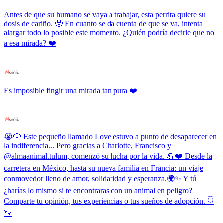
Antes de que su humano se vaya a trabajar, esta perrita quiere su
dosis de cariño. 🥹 En cuanto se da cuenta de que se va, intenta
alargar todo lo posible este momento. ¿Quién podría decirle que no
a esa mirada? ❤️
Es imposible fingir una mirada tan pura ❤️
😭🐶 Este pequeño llamado Love estuvo a punto de desaparecer en
la indiferencia... Pero gracias a Charlotte, Francisco y
@almaanimal.tulum, comenzó su lucha por la vida. 💪❤️ Desde la
carretera en México, hasta su nueva familia en Francia: un viaje
conmovedor lleno de amor, solidaridad y esperanza.🌍✨ Y tú
¿harías lo mismo si te encontraras con un animal en peligro?
Comparte tu opinión, tus experiencias o tus sueños de adopción. 👇
🐾