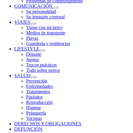
Problemas de comportamiento
COMUNICACIÓN
Su personalidad
Su lenguaje corporal
VIAJES
Viajar con mi perro
Medios de transporte
Playas
Guardería y residencias
LIFESTYLE
Deporte
Juegos
Trucos prácticos
Todo sobre perros
SALUD
Prevención
Enfermedades
Tratamientos
Parásitos
Reproducción
Higiene
Peluquería
Vacunas
DERECHOS Y OBLIGACIONES
DEFUNCIÓN