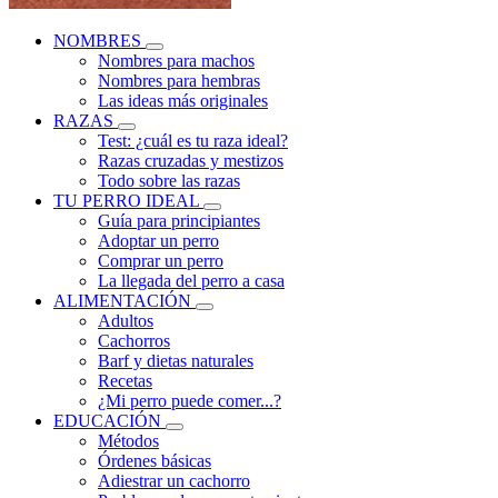
NOMBRES
Nombres para machos
Nombres para hembras
Las ideas más originales
RAZAS
Test: ¿cuál es tu raza ideal?
Razas cruzadas y mestizos
Todo sobre las razas
TU PERRO IDEAL
Guía para principiantes
Adoptar un perro
Comprar un perro
La llegada del perro a casa
ALIMENTACIÓN
Adultos
Cachorros
Barf y dietas naturales
Recetas
¿Mi perro puede comer...?
EDUCACIÓN
Métodos
Órdenes básicas
Adiestrar un cachorro