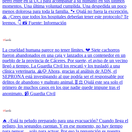
perro entre en la UCI para acompañar a su humano en sus últimos
momentos. Una última voluntad cumplida. Una despedida un poco
menos dolorosa para toda la familia. 🐾 Ojalá no fuera la excepción.
🙏 ¿Crees que todos los hospitales deberían tener este protocolo? Te
leemos. 👇 📸 Fuente: Información
La crueldad humana parece no tener límites. 💔 Siete cachorros
fueron abandonados en una caja y lanzados a un contenedor en un
pueblo de la provincia de Cáceres. Por suerte, el aviso de un vecino
llegó a tiempo. La Guardia Civil los rescató y los trasladó a una
clínica veterinaria. 🙏🐶 Ahora, gracias al análisis de ADN, el
SEPRONA está investigando al que podría ser el responsable por
delitos de abandono y maltrato animal.🧬⚖️ Ojalá este sea solo el
primero de muchos casos en los que nadie quede impune tras el
anonimato. 📹 Guardia Civil
🔥 ¿Está tu peludo preparado para una evacuación? Cuando llega el
peligro, los segundos cuentan. Y en ese momento, no hay tiempo
para pensar… solo para actuar. Por eso la prevención es nuestra