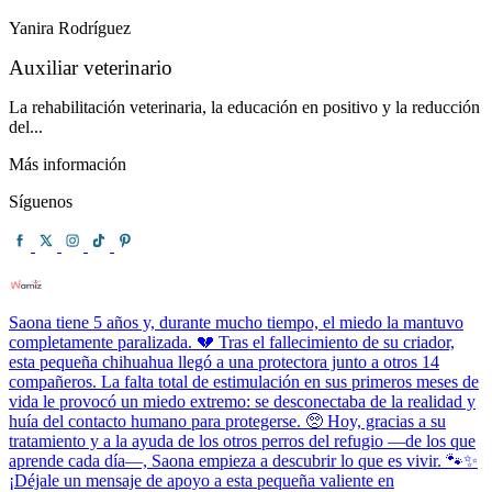
Yanira Rodríguez
Auxiliar veterinario
La rehabilitación veterinaria, la educación en positivo y la reducción
del...
Más información
Síguenos
Saona tiene 5 años y, durante mucho tiempo, el miedo la mantuvo
completamente paralizada. 💔 Tras el fallecimiento de su criador,
esta pequeña chihuahua llegó a una protectora junto a otros 14
compañeros. La falta total de estimulación en sus primeros meses de
vida le provocó un miedo extremo: se desconectaba de la realidad y
huía del contacto humano para protegerse. 🥺 Hoy, gracias a su
tratamiento y a la ayuda de los otros perros del refugio —de los que
aprende cada día—, Saona empieza a descubrir lo que es vivir. 🐾✨
¡Déjale un mensaje de apoyo a esta pequeña valiente en