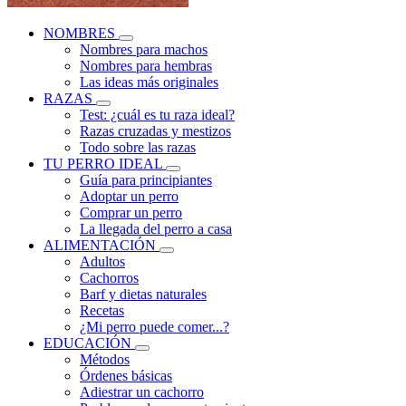
NOMBRES
Nombres para machos
Nombres para hembras
Las ideas más originales
RAZAS
Test: ¿cuál es tu raza ideal?
Razas cruzadas y mestizos
Todo sobre las razas
TU PERRO IDEAL
Guía para principiantes
Adoptar un perro
Comprar un perro
La llegada del perro a casa
ALIMENTACIÓN
Adultos
Cachorros
Barf y dietas naturales
Recetas
¿Mi perro puede comer...?
EDUCACIÓN
Métodos
Órdenes básicas
Adiestrar un cachorro