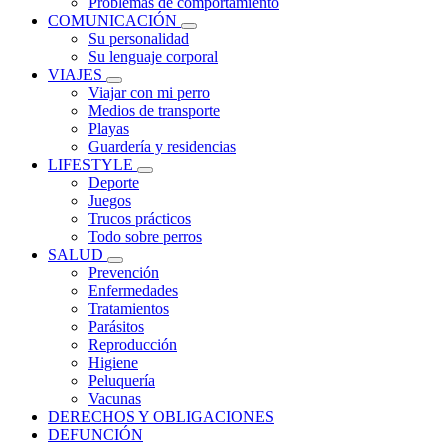
Problemas de comportamiento
COMUNICACIÓN
Su personalidad
Su lenguaje corporal
VIAJES
Viajar con mi perro
Medios de transporte
Playas
Guardería y residencias
LIFESTYLE
Deporte
Juegos
Trucos prácticos
Todo sobre perros
SALUD
Prevención
Enfermedades
Tratamientos
Parásitos
Reproducción
Higiene
Peluquería
Vacunas
DERECHOS Y OBLIGACIONES
DEFUNCIÓN