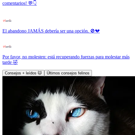
comentarios! 💬👇
El abandono JAMÁS debería ser una opción. 🚫💔
Por favor, no molesten: está recuperando fuerzas para molestar más
tarde 🤣
Consejos + leídos 🐱
Últimos consejos felinos