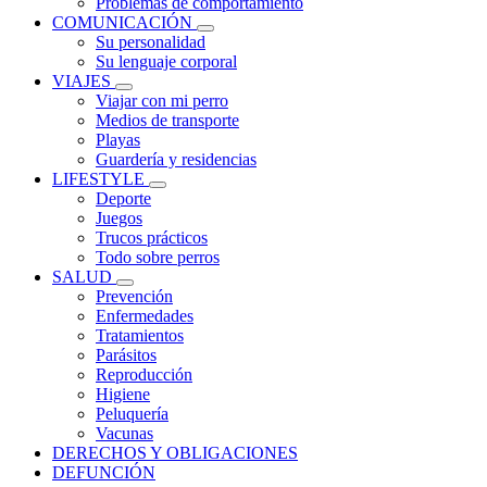
Problemas de comportamiento
COMUNICACIÓN
Su personalidad
Su lenguaje corporal
VIAJES
Viajar con mi perro
Medios de transporte
Playas
Guardería y residencias
LIFESTYLE
Deporte
Juegos
Trucos prácticos
Todo sobre perros
SALUD
Prevención
Enfermedades
Tratamientos
Parásitos
Reproducción
Higiene
Peluquería
Vacunas
DERECHOS Y OBLIGACIONES
DEFUNCIÓN