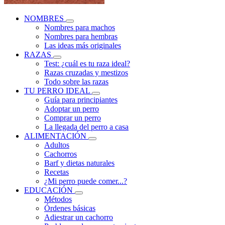
NOMBRES
Nombres para machos
Nombres para hembras
Las ideas más originales
RAZAS
Test: ¿cuál es tu raza ideal?
Razas cruzadas y mestizos
Todo sobre las razas
TU PERRO IDEAL
Guía para principiantes
Adoptar un perro
Comprar un perro
La llegada del perro a casa
ALIMENTACIÓN
Adultos
Cachorros
Barf y dietas naturales
Recetas
¿Mi perro puede comer...?
EDUCACIÓN
Métodos
Órdenes básicas
Adiestrar un cachorro