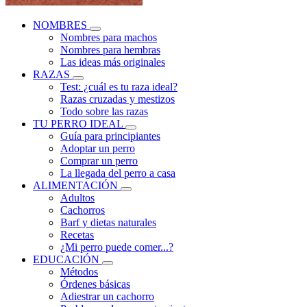
NOMBRES
Nombres para machos
Nombres para hembras
Las ideas más originales
RAZAS
Test: ¿cuál es tu raza ideal?
Razas cruzadas y mestizos
Todo sobre las razas
TU PERRO IDEAL
Guía para principiantes
Adoptar un perro
Comprar un perro
La llegada del perro a casa
ALIMENTACIÓN
Adultos
Cachorros
Barf y dietas naturales
Recetas
¿Mi perro puede comer...?
EDUCACIÓN
Métodos
Órdenes básicas
Adiestrar un cachorro