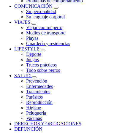
Problemas de comportamiento
COMUNICACIÓN
Su personalidad
Su lenguaje corporal
VIAJES
Viajar con mi perro
Medios de transporte
Playas
Guardería y residencias
LIFESTYLE
Deporte
Juegos
Trucos prácticos
Todo sobre perros
SALUD
Prevención
Enfermedades
Tratamientos
Parásitos
Reproducción
Higiene
Peluquería
Vacunas
DERECHOS Y OBLIGACIONES
DEFUNCIÓN