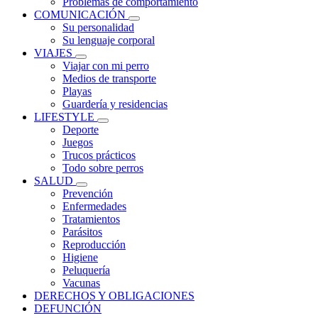
Problemas de comportamiento
COMUNICACIÓN
Su personalidad
Su lenguaje corporal
VIAJES
Viajar con mi perro
Medios de transporte
Playas
Guardería y residencias
LIFESTYLE
Deporte
Juegos
Trucos prácticos
Todo sobre perros
SALUD
Prevención
Enfermedades
Tratamientos
Parásitos
Reproducción
Higiene
Peluquería
Vacunas
DERECHOS Y OBLIGACIONES
DEFUNCIÓN