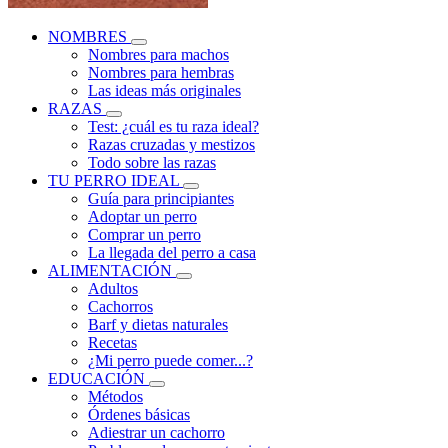
NOMBRES
Nombres para machos
Nombres para hembras
Las ideas más originales
RAZAS
Test: ¿cuál es tu raza ideal?
Razas cruzadas y mestizos
Todo sobre las razas
TU PERRO IDEAL
Guía para principiantes
Adoptar un perro
Comprar un perro
La llegada del perro a casa
ALIMENTACIÓN
Adultos
Cachorros
Barf y dietas naturales
Recetas
¿Mi perro puede comer...?
EDUCACIÓN
Métodos
Órdenes básicas
Adiestrar un cachorro