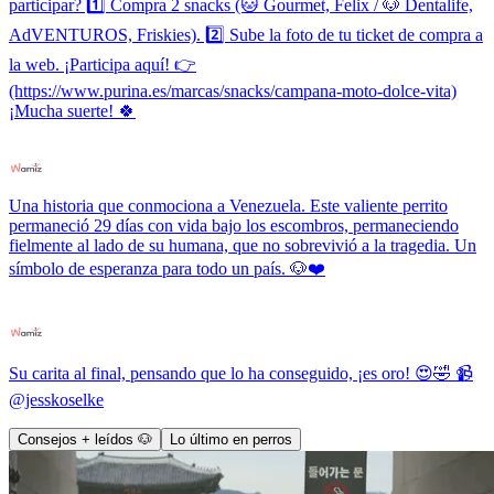
participar? 1️⃣ Compra 2 snacks (🐱 Gourmet, Felix / 🐶 Dentalife,
AdVENTUROS, Friskies). 2️⃣ Sube la foto de tu ticket de compra a
la web. ¡Participa aquí! 👉
(https://www.purina.es/marcas/snacks/campana-moto-dolce-vita)
¡Mucha suerte! 🍀
Una historia que conmociona a Venezuela. Este valiente perrito
permaneció 29 días con vida bajo los escombros, permaneciendo
fielmente al lado de su humana, que no sobrevivió a la tragedia. Un
símbolo de esperanza para todo un país. 🐶❤️
Su carita al final, pensando que lo ha conseguido, ¡es oro! 😍🤣 📹
@jesskoselke
Consejos + leídos 🐶
Lo último en perros