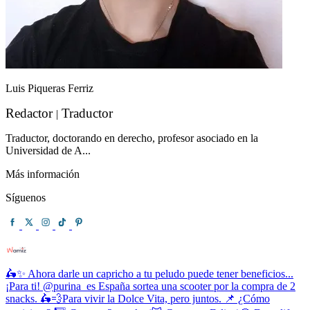
Luis Piqueras Ferriz
Redactor
Traductor
|
Traductor, doctorando en derecho, profesor asociado en la
Universidad de A...
Más información
Síguenos
🛵✨ Ahora darle un capricho a tu peludo puede tener beneficios...
¡Para ti! @purina_es España sortea una scooter por la compra de 2
snacks. 🛵💨Para vivir la Dolce Vita, pero juntos. 📌 ¿Cómo