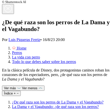
© Shutterstock AI
¿De qué raza son los perros de La Dama y
el Vagabundo?
Por
Luis Piqueras Ferriz
•
16/8/23 20:00
Home
Perros
La vida con perro
Todo lo que debes saber sobre los perros
En la clásica película de Disney, dos protagonistas caninos roban los
corazones de los espectadores, pero, ¿de qué raza son los perros de
La Dama y el Vagabundo
?
Ver más
Ver menos
Índice
+
−
¿De qué raza son los perros de La Dama y el Vagabundo?
La Dama y el Vagabundo: ¿de qué raza son los perros?