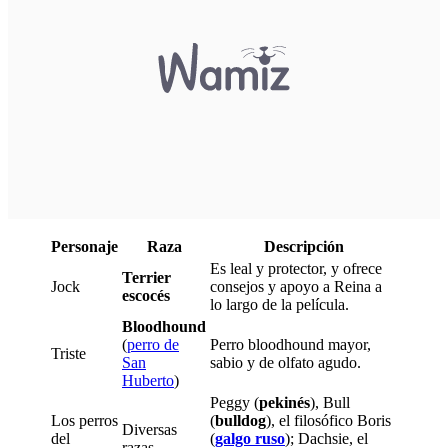
Personaje
Raza
Descripción
Es leal y protector, y ofrece
Terrier
Jock
consejos y apoyo a Reina a
escocés
lo largo de la película.
Bloodhound
(
perro de
Perro bloodhound mayor,
Triste
San
sabio y de olfato agudo.
Huberto
)
Peggy (
pekinés
), Bull
Los perros
(
bulldog
), el filosófico Boris
Diversas
del
(
galgo ruso
); Dachsie, el
razas