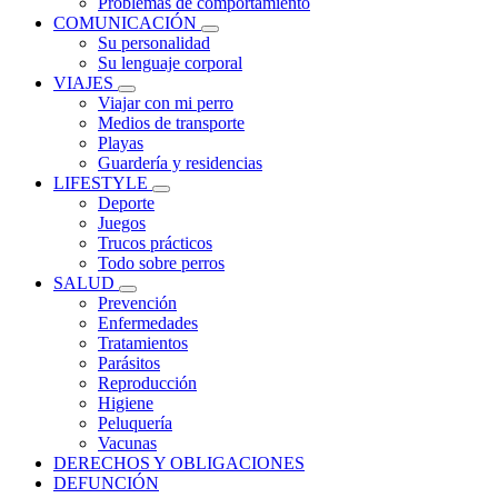
Problemas de comportamiento
COMUNICACIÓN
Su personalidad
Su lenguaje corporal
VIAJES
Viajar con mi perro
Medios de transporte
Playas
Guardería y residencias
LIFESTYLE
Deporte
Juegos
Trucos prácticos
Todo sobre perros
SALUD
Prevención
Enfermedades
Tratamientos
Parásitos
Reproducción
Higiene
Peluquería
Vacunas
DERECHOS Y OBLIGACIONES
DEFUNCIÓN