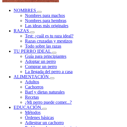
NOMBRES
Nombres para machos
Nombres para hembras
Las ideas más originales
RAZAS
Test: ¿cuál es tu raza ideal?
Razas cruzadas y mestizos
Todo sobre las razas
TU PERRO IDEAL
Guía para principiantes
Adoptar un perro
Comprar un perro
La llegada del perro a casa
ALIMENTACIÓN
Adultos
Cachorros
Barf y dietas naturales
Recetas
¿Mi perro puede comer...?
EDUCACIÓN
Métodos
Órdenes básicas
Adiestrar un cachorro