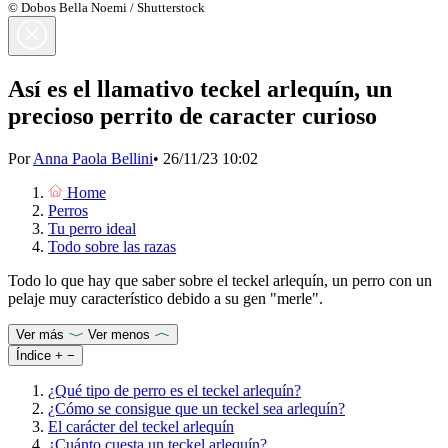
© Dobos Bella Noemi / Shutterstock
Así es el llamativo teckel arlequín, un
precioso perrito de caracter curioso
Por
Anna Paola Bellini
•
26/11/23 10:02
Home
Perros
Tu perro ideal
Todo sobre las razas
Todo lo que hay que saber sobre el teckel arlequín, un perro con un
pelaje muy característico debido a su gen "merle".
Ver más
Ver menos
Índice
+
−
¿Qué tipo de perro es el teckel arlequín?
¿Cómo se consigue que un teckel sea arlequín?
El carácter del teckel arlequín
¿Cuánto cuesta un teckel arlequín?