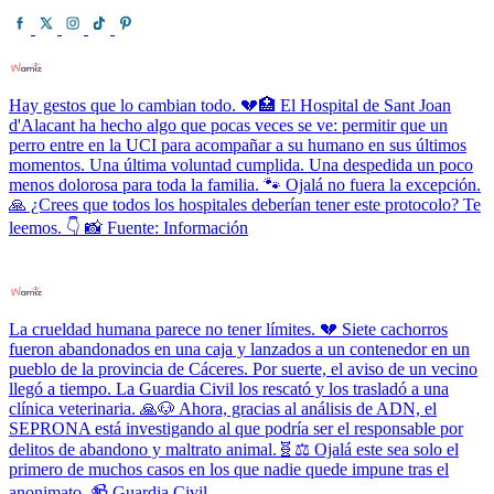
Hay gestos que lo cambian todo. 💔🏥 El Hospital de Sant Joan
d'Alacant ha hecho algo que pocas veces se ve: permitir que un
perro entre en la UCI para acompañar a su humano en sus últimos
momentos. Una última voluntad cumplida. Una despedida un poco
menos dolorosa para toda la familia. 🐾 Ojalá no fuera la excepción.
🙏 ¿Crees que todos los hospitales deberían tener este protocolo? Te
leemos. 👇 📸 Fuente: Información
La crueldad humana parece no tener límites. 💔 Siete cachorros
fueron abandonados en una caja y lanzados a un contenedor en un
pueblo de la provincia de Cáceres. Por suerte, el aviso de un vecino
llegó a tiempo. La Guardia Civil los rescató y los trasladó a una
clínica veterinaria. 🙏🐶 Ahora, gracias al análisis de ADN, el
SEPRONA está investigando al que podría ser el responsable por
delitos de abandono y maltrato animal.🧬⚖️ Ojalá este sea solo el
primero de muchos casos en los que nadie quede impune tras el
anonimato. 📹 Guardia Civil