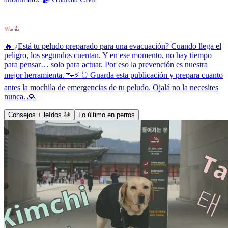
🔥 ¿Está tu peludo preparado para una evacuación? Cuando llega el
peligro, los segundos cuentan. Y en ese momento, no hay tiempo
para pensar… solo para actuar. Por eso la prevención es nuestra
mejor herramienta. 🐾⚡ 👆 Guarda esta publicación y prepara cuanto
antes la mochila de emergencias de tu peludo. Ojalá no la necesites
nunca. 🙏
Consejos + leídos 🐶
Lo último en perros