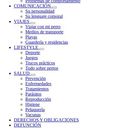
Problemas de comportamiento
COMUNICACIÓN
Su personalidad
Su lenguaje corporal
VIAJES
Viajar con mi perro
Medios de transporte
Playas
Guardería y residencias
LIFESTYLE
Deporte
Juegos
Trucos prácticos
Todo sobre perros
SALUD
Prevención
Enfermedades
Tratamientos
Parásitos
Reproducción
Higiene
Peluquería
Vacunas
DERECHOS Y OBLIGACIONES
DEFUNCIÓN