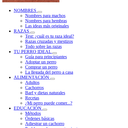
NOMBRES
Nombres para machos
Nombres para hembras
Las ideas más originales
RAZAS
Test: ¿cuál es tu raza ideal?
Razas cruzadas y mestizos
Todo sobre las razas
TU PERRO IDEAL
Guía para principiantes
Adoptar un perro
Comprar un perro
La llegada del perro a casa
ALIMENTACIÓN
Adultos
Cachorros
Barf y dietas naturales
Recetas
¿Mi perro puede comer...?
EDUCACIÓN
Métodos
Órdenes básicas
Adiestrar un cachorro