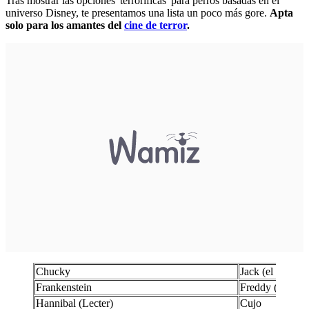
Tras mostrar las opciones 'terroríficas' para perros basadas en el
universo Disney, te presentamos una lista un poco más gore.
Apta
solo para los amantes del
cine de terror
.
Chucky
Jack (el destrip
Frankenstein
Freddy (Kruege
Hannibal (Lecter)
Cujo