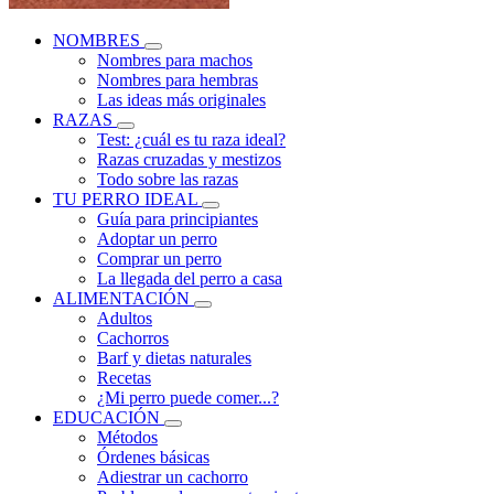
NOMBRES
Nombres para machos
Nombres para hembras
Las ideas más originales
RAZAS
Test: ¿cuál es tu raza ideal?
Razas cruzadas y mestizos
Todo sobre las razas
TU PERRO IDEAL
Guía para principiantes
Adoptar un perro
Comprar un perro
La llegada del perro a casa
ALIMENTACIÓN
Adultos
Cachorros
Barf y dietas naturales
Recetas
¿Mi perro puede comer...?
EDUCACIÓN
Métodos
Órdenes básicas
Adiestrar un cachorro