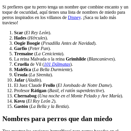
Si prefieres que tu perro tenga un nombre que combine encanto y un
toque de oscuridad, aquí tienes una lista de nombres de miedo para
perros inspirados en los villanos de
Disney
. ¡Saca su lado más
travieso!
Scar
(
El Rey León
).
Hades
(
Hércules
).
Oogie Boogie
(
Pesadilla Antes de Navidad
).
Garfio
(
Peter Pan
).
Tremaine
(
La Cenicienta
).
La reina Malvada o la reina
Grimhilde
(
Blancanieves
).
Cruella
de Vil (
101 Dálmatas
).
Maléfica
(
La Bella Durmiente
).
Úrsula
(
La Sirenita
).
Jafar
(
Aladín
).
El Juez Claude
Frollo
(
El Jorobado de Notre Dame
).
Profesor
Rátigan
(
Basil, el ratón superdetective
).
Chernabog
(
Una noche en el Monte Pelado y Ave María
).
Kovu
(
El Rey León 2
).
Gastón
(
La Bella y la Bestia
).
Nombres para perros que dan miedo