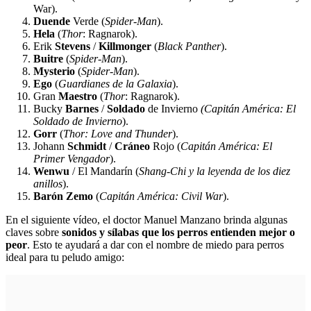
War).
Duende
Verde (
Spider-Man
).
Hela
(
Thor
: Ragnarok).
Erik
Stevens
/
Killmonger
(
Black Panther
).
Buitre
(
Spider-Man
).
Mysterio
(
Spider-Man
).
Ego
(
Guardianes de la Galaxia
).
Gran
Maestro
(
Thor
: Ragnarok).
Bucky
Barnes
/
Soldado
de Invierno
(Capitán América: El
Soldado de Invierno
).
Gorr
(
Thor: Love and Thunder
).
Johann
Schmidt
/
Cráneo
Rojo (
Capitán América: El
Primer Vengador
).
Wenwu
/ El Mandarín (
Shang-Chi y la leyenda de los diez
anillos
).
Barón Zemo
(
Capitán América: Civil War
).
En el siguiente vídeo, el doctor Manuel Manzano brinda algunas
claves sobre
sonidos y sílabas que los perros entienden mejor o
peor
. Esto te ayudará a dar con el nombre de miedo para perros
ideal para tu peludo amigo: