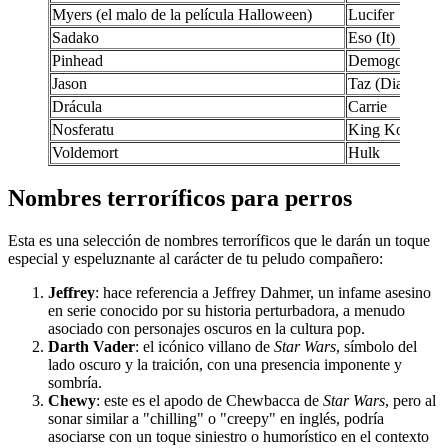
Myers (el malo de la película Halloween)
Lucifer
Sadako
Eso (It)
Pinhead
Demogorgon
Jason
Taz (Diablo de
Drácula
Carrie
Nosferatu
King Kong
Voldemort
Hulk
Nombres terroríficos para perros
Esta es una selección de nombres terroríficos que le darán un toque
especial y espeluznante al carácter de tu peludo compañero:
Jeffrey
: hace referencia a Jeffrey Dahmer, un infame asesino
en serie conocido por su historia perturbadora, a menudo
asociado con personajes oscuros en la cultura pop.
Darth Vader
: el icónico villano de
Star Wars
, símbolo del
lado oscuro y la traición, con una presencia imponente y
sombría.
Chewy
: este es el apodo de Chewbacca de
Star Wars
, pero al
sonar similar a "chilling" o "creepy" en inglés, podría
asociarse con un toque siniestro o humorístico en el contexto