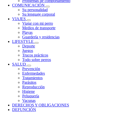
Problemas de comportamiento
COMUNICACIÓN
Su personalidad
Su lenguaje corporal
VIAJES
Viajar con mi perro
Medios de transporte
Playas
Guardería y residencias
LIFESTYLE
Deporte
Juegos
Trucos prácticos
Todo sobre perros
SALUD
Prevención
Enfermedades
Tratamientos
Parásitos
Reproducción
Higiene
Peluquería
Vacunas
DERECHOS Y OBLIGACIONES
DEFUNCIÓN