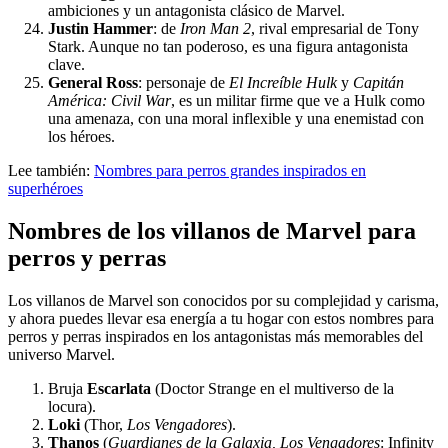
ambiciones y un antagonista clásico de Marvel.
Justin Hammer
: de
Iron Man 2
, rival empresarial de Tony
Stark. Aunque no tan poderoso, es una figura antagonista
clave.
General Ross
: personaje de
El Increíble Hulk
y
Capitán
América: Civil War
, es un militar firme que ve a Hulk como
una amenaza, con una moral inflexible y una enemistad con
los héroes.
Lee también:
Nombres para perros grandes inspirados en
superhéroes
Nombres de los villanos de Marvel para
perros y perras
Los villanos de Marvel son conocidos por su complejidad y carisma,
y ahora puedes llevar esa energía a tu hogar con estos nombres para
perros y perras inspirados en los antagonistas más memorables del
universo Marvel.
Bruja
Escarlata
(Doctor Strange en el multiverso de la
locura).
Loki
(Thor,
Los Vengadores
).
Thanos
(
Guardianes de la Galaxia, Los Vengadores
: Infinity