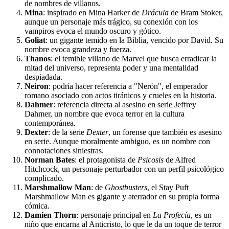
de nombres de villanos.
Mina
: inspirado en Mina Harker de
Drácula
de Bram Stoker,
aunque un personaje más trágico, su conexión con los
vampiros evoca el mundo oscuro y gótico.
Goliat
: un gigante temido en la Biblia, vencido por David. Su
nombre evoca grandeza y fuerza.
Thanos
: el temible villano de Marvel que busca erradicar la
mitad del universo, representa poder y una mentalidad
despiadada.
Neiron
: podría hacer referencia a "Nerón", el emperador
romano asociado con actos tiránicos y crueles en la historia.
Dahmer
: referencia directa al asesino en serie Jeffrey
Dahmer, un nombre que evoca terror en la cultura
contemporánea.
Dexter
: de la serie
Dexter
, un forense que también es asesino
en serie. Aunque moralmente ambiguo, es un nombre con
connotaciones siniestras.
Norman Bates
: el protagonista de
Psicosis
de Alfred
Hitchcock, un personaje perturbador con un perfil psicológico
complicado.
Marshmallow Man
: de
Ghostbusters
, el Stay Puft
Marshmallow Man es gigante y aterrador en su propia forma
cómica.
Damien Thorn
: personaje principal en
La Profecía
, es un
niño que encarna al Anticristo, lo que le da un toque de terror