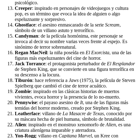
psicológico.
Creeper
: inspirado en personajes de videojuegos y cultura
pop, es un término que evoca la idea de alguien o algo
espeluznante y sorpresivo.
Ghostface
: el asesino enmascarado de la serie
Scream
,
símbolo de un villano astuto y terrorífico.
Candyman
: de la película homónima, este personaje se
invoca al decir su nombre varias veces frente al espejo. Es
sinónimo de terror sobrenatural.
Regan MacNeil
: la niña poseída en
El Exorcista
, una de las
figuras más espeluznantes del cine de horror.
Jack Torrance
: el protagonista perturbador de
El Resplandor
de Stephen King, que se convierte en una figura terrorífica en
su descenso a la locura.
Tiburón
: hace referencia a
Jaws
(1975), la película de Steven
Spielberg que cambió el cine de terror acuático.
Zombie
: inspirado en las clásicas historias de muertos
vivientes, evoca horror y la presencia de lo no-muerto.
Pennywise
: el payaso asesino de
It
, una de las figuras más
temidas del horror moderno, creado por Stephen King.
Leatherface
: villano de
La Masacre de Texas
, conocido por
su máscara hecha de piel humana, símbolo de brutalidad.
Alien
: inspirado en el monstruo xenomorfo de
Alien
, es una
criatura alienígena imparable y aterradora.
Yon-Rogg
: villano en
Capitana Marvel
, un Kree con