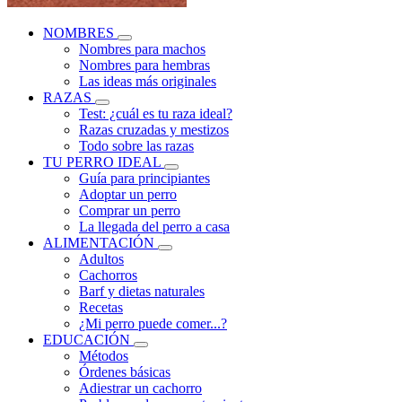
NOMBRES
Nombres para machos
Nombres para hembras
Las ideas más originales
RAZAS
Test: ¿cuál es tu raza ideal?
Razas cruzadas y mestizos
Todo sobre las razas
TU PERRO IDEAL
Guía para principiantes
Adoptar un perro
Comprar un perro
La llegada del perro a casa
ALIMENTACIÓN
Adultos
Cachorros
Barf y dietas naturales
Recetas
¿Mi perro puede comer...?
EDUCACIÓN
Métodos
Órdenes básicas
Adiestrar un cachorro