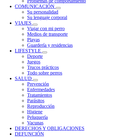
Problemas de comportamiento
COMUNICACIÓN
Su personalidad
Su lenguaje corporal
VIAJES
Viajar con mi perro
Medios de transporte
Playas
Guardería y residencias
LIFESTYLE
Deporte
Juegos
Trucos prácticos
Todo sobre perros
SALUD
Prevención
Enfermedades
Tratamientos
Parásitos
Reproducción
Higiene
Peluquería
Vacunas
DERECHOS Y OBLIGACIONES
DEFUNCIÓN