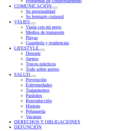
Problemas de comportamiento
COMUNICACIÓN
Su personalidad
Su lenguaje corporal
VIAJES
Viajar con mi perro
Medios de transporte
Playas
Guardería y residencias
LIFESTYLE
Deporte
Juegos
Trucos prácticos
Todo sobre perros
SALUD
Prevención
Enfermedades
Tratamientos
Parásitos
Reproducción
Higiene
Peluquería
Vacunas
DERECHOS Y OBLIGACIONES
DEFUNCIÓN