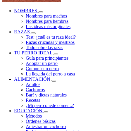
NOMBRES
Nombres para machos
Nombres para hembras
Las ideas más originales
RAZAS
Test: ¿cuál es tu raza ideal?
Razas cruzadas y mestizos
Todo sobre las razas
TU PERRO IDEAL
Guía para principiantes
Adoptar un perro
Comprar un perro
La llegada del perro a casa
ALIMENTACIÓN
Adultos
Cachorros
Barf y dietas naturales
Recetas
¿Mi perro puede comer...?
EDUCACIÓN
Métodos
Órdenes básicas
Adiestrar un cachorro