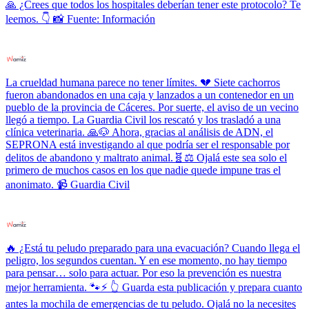
🙏 ¿Crees que todos los hospitales deberían tener este protocolo? Te
leemos. 👇 📸 Fuente: Información
La crueldad humana parece no tener límites. 💔 Siete cachorros
fueron abandonados en una caja y lanzados a un contenedor en un
pueblo de la provincia de Cáceres. Por suerte, el aviso de un vecino
llegó a tiempo. La Guardia Civil los rescató y los trasladó a una
clínica veterinaria. 🙏🐶 Ahora, gracias al análisis de ADN, el
SEPRONA está investigando al que podría ser el responsable por
delitos de abandono y maltrato animal.🧬⚖️ Ojalá este sea solo el
primero de muchos casos en los que nadie quede impune tras el
anonimato. 📹 Guardia Civil
🔥 ¿Está tu peludo preparado para una evacuación? Cuando llega el
peligro, los segundos cuentan. Y en ese momento, no hay tiempo
para pensar… solo para actuar. Por eso la prevención es nuestra
mejor herramienta. 🐾⚡ 👆 Guarda esta publicación y prepara cuanto
antes la mochila de emergencias de tu peludo. Ojalá no la necesites