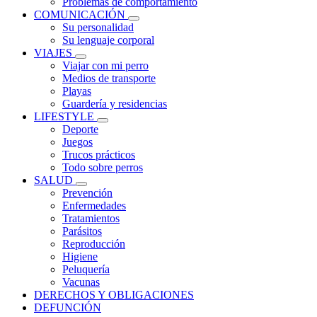
Problemas de comportamiento
COMUNICACIÓN
Su personalidad
Su lenguaje corporal
VIAJES
Viajar con mi perro
Medios de transporte
Playas
Guardería y residencias
LIFESTYLE
Deporte
Juegos
Trucos prácticos
Todo sobre perros
SALUD
Prevención
Enfermedades
Tratamientos
Parásitos
Reproducción
Higiene
Peluquería
Vacunas
DERECHOS Y OBLIGACIONES
DEFUNCIÓN