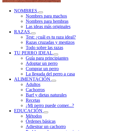
NOMBRES
Nombres para machos
Nombres para hembras
Las ideas más originales
RAZAS
Test: ¿cuál es tu raza ideal?
Razas cruzadas y mestizos
Todo sobre las razas
TU PERRO IDEAL
Guía para principiantes
Adoptar un perro
Comprar un perro
La llegada del perro a casa
ALIMENTACIÓN
Adultos
Cachorros
Barf y dietas naturales
Recetas
¿Mi perro puede comer...?
EDUCACIÓN
Métodos
Órdenes básicas
Adiestrar un cachorro