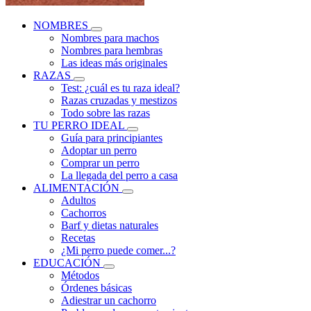
NOMBRES
Nombres para machos
Nombres para hembras
Las ideas más originales
RAZAS
Test: ¿cuál es tu raza ideal?
Razas cruzadas y mestizos
Todo sobre las razas
TU PERRO IDEAL
Guía para principiantes
Adoptar un perro
Comprar un perro
La llegada del perro a casa
ALIMENTACIÓN
Adultos
Cachorros
Barf y dietas naturales
Recetas
¿Mi perro puede comer...?
EDUCACIÓN
Métodos
Órdenes básicas
Adiestrar un cachorro