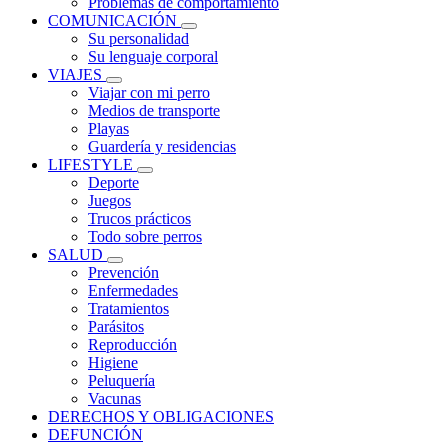
Problemas de comportamiento
COMUNICACIÓN
Su personalidad
Su lenguaje corporal
VIAJES
Viajar con mi perro
Medios de transporte
Playas
Guardería y residencias
LIFESTYLE
Deporte
Juegos
Trucos prácticos
Todo sobre perros
SALUD
Prevención
Enfermedades
Tratamientos
Parásitos
Reproducción
Higiene
Peluquería
Vacunas
DERECHOS Y OBLIGACIONES
DEFUNCIÓN