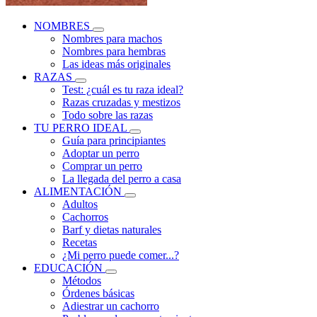
NOMBRES
Nombres para machos
Nombres para hembras
Las ideas más originales
RAZAS
Test: ¿cuál es tu raza ideal?
Razas cruzadas y mestizos
Todo sobre las razas
TU PERRO IDEAL
Guía para principiantes
Adoptar un perro
Comprar un perro
La llegada del perro a casa
ALIMENTACIÓN
Adultos
Cachorros
Barf y dietas naturales
Recetas
¿Mi perro puede comer...?
EDUCACIÓN
Métodos
Órdenes básicas
Adiestrar un cachorro