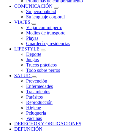
Problemas de comportamiento
COMUNICACIÓN
Su personalidad
Su lenguaje corporal
VIAJES
Viajar con mi perro
Medios de transporte
Playas
Guardería y residencias
LIFESTYLE
Deporte
Juegos
Trucos prácticos
Todo sobre perros
SALUD
Prevención
Enfermedades
Tratamientos
Parásitos
Reproducción
Higiene
Peluquería
Vacunas
DERECHOS Y OBLIGACIONES
DEFUNCIÓN