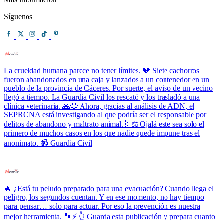
Síguenos
La crueldad humana parece no tener límites. 💔 Siete cachorros
fueron abandonados en una caja y lanzados a un contenedor en un
pueblo de la provincia de Cáceres. Por suerte, el aviso de un vecino
llegó a tiempo. La Guardia Civil los rescató y los trasladó a una
clínica veterinaria. 🙏🐶 Ahora, gracias al análisis de ADN, el
SEPRONA está investigando al que podría ser el responsable por
delitos de abandono y maltrato animal.🧬⚖️ Ojalá este sea solo el
primero de muchos casos en los que nadie quede impune tras el
anonimato. 📹 Guardia Civil
🔥 ¿Está tu peludo preparado para una evacuación? Cuando llega el
peligro, los segundos cuentan. Y en ese momento, no hay tiempo
para pensar… solo para actuar. Por eso la prevención es nuestra
mejor herramienta. 🐾⚡ 👆 Guarda esta publicación y prepara cuanto