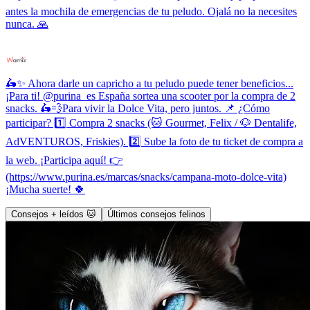
antes la mochila de emergencias de tu peludo. Ojalá no la necesites
nunca. 🙏
🛵✨ Ahora darle un capricho a tu peludo puede tener beneficios...
¡Para ti! @purina_es España sortea una scooter por la compra de 2
snacks. 🛵💨Para vivir la Dolce Vita, pero juntos. 📌 ¿Cómo
participar? 1️⃣ Compra 2 snacks (🐱 Gourmet, Felix / 🐶 Dentalife,
AdVENTUROS, Friskies). 2️⃣ Sube la foto de tu ticket de compra a
la web. ¡Participa aquí! 👉
(https://www.purina.es/marcas/snacks/campana-moto-dolce-vita)
¡Mucha suerte! 🍀
Consejos + leídos 🐱
Últimos consejos felinos