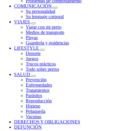
Problemas de comportamiento
COMUNICACIÓN
Su personalidad
Su lenguaje corporal
VIAJES
Viajar con mi perro
Medios de transporte
Playas
Guardería y residencias
LIFESTYLE
Deporte
Juegos
Trucos prácticos
Todo sobre perros
SALUD
Prevención
Enfermedades
Tratamientos
Parásitos
Reproducción
Higiene
Peluquería
Vacunas
DERECHOS Y OBLIGACIONES
DEFUNCIÓN