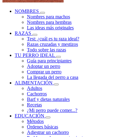
NOMBRES
Nombres para machos
Nombres para hembras
Las ideas más originales
RAZAS
Test: ¿cuál es tu raza ideal?
Razas cruzadas y mestizos
Todo sobre las razas
TU PERRO IDEAL
Guía para principiantes
Adoptar un perro
Comprar un perro
La llegada del perro a casa
ALIMENTACIÓN
Adultos
Cachorros
Barf y dietas naturales
Recetas
¿Mi perro puede comer...?
EDUCACIÓN
Métodos
Órdenes básicas
Adiestrar un cachorro