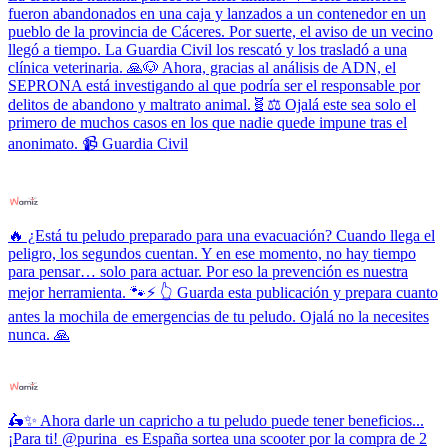
fueron abandonados en una caja y lanzados a un contenedor en un
pueblo de la provincia de Cáceres. Por suerte, el aviso de un vecino
llegó a tiempo. La Guardia Civil los rescató y los trasladó a una
clínica veterinaria. 🙏🐶 Ahora, gracias al análisis de ADN, el
SEPRONA está investigando al que podría ser el responsable por
delitos de abandono y maltrato animal.🧬⚖️ Ojalá este sea solo el
primero de muchos casos en los que nadie quede impune tras el
anonimato. 📹 Guardia Civil
🔥 ¿Está tu peludo preparado para una evacuación? Cuando llega el
peligro, los segundos cuentan. Y en ese momento, no hay tiempo
para pensar… solo para actuar. Por eso la prevención es nuestra
mejor herramienta. 🐾⚡ 👆 Guarda esta publicación y prepara cuanto
antes la mochila de emergencias de tu peludo. Ojalá no la necesites
nunca. 🙏
🛵✨ Ahora darle un capricho a tu peludo puede tener beneficios...
¡Para ti! @purina_es España sortea una scooter por la compra de 2