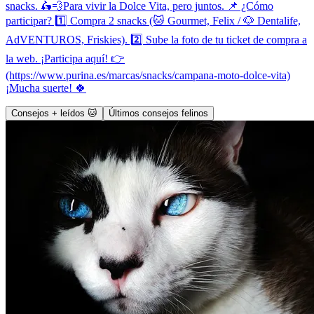
snacks. 🛵💨Para vivir la Dolce Vita, pero juntos. 📌 ¿Cómo
participar? 1️⃣ Compra 2 snacks (🐱 Gourmet, Felix / 🐶 Dentalife,
AdVENTUROS, Friskies). 2️⃣ Sube la foto de tu ticket de compra a
la web. ¡Participa aquí! 👉
(https://www.purina.es/marcas/snacks/campana-moto-dolce-vita)
¡Mucha suerte! 🍀
Consejos + leídos 🐱
Últimos consejos felinos