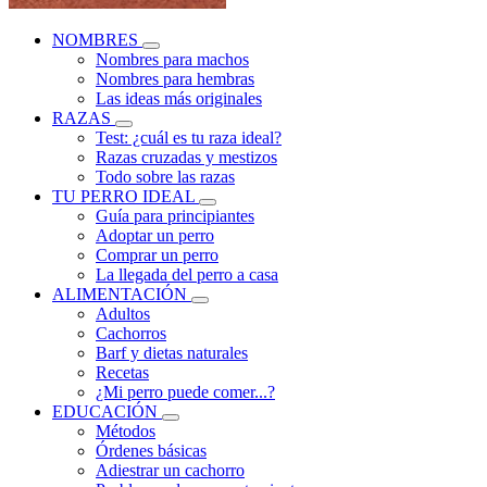
NOMBRES
Nombres para machos
Nombres para hembras
Las ideas más originales
RAZAS
Test: ¿cuál es tu raza ideal?
Razas cruzadas y mestizos
Todo sobre las razas
TU PERRO IDEAL
Guía para principiantes
Adoptar un perro
Comprar un perro
La llegada del perro a casa
ALIMENTACIÓN
Adultos
Cachorros
Barf y dietas naturales
Recetas
¿Mi perro puede comer...?
EDUCACIÓN
Métodos
Órdenes básicas
Adiestrar un cachorro