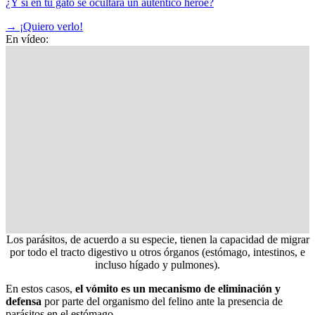
¿Y si en tu gato se ocultara un auténtico héroe?
→
¡Quiero verlo!
En vídeo:
Los parásitos, de acuerdo a su especie, tienen la capacidad de migrar
por todo el tracto digestivo u otros órganos (estómago, intestinos, e
incluso hígado y pulmones).
En estos casos,
el vómito es un mecanismo de eliminación y
defensa
por parte del organismo del felino ante la presencia de
parásitos en el estómago.