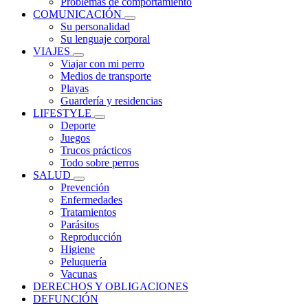
Problemas de comportamiento
COMUNICACIÓN
Su personalidad
Su lenguaje corporal
VIAJES
Viajar con mi perro
Medios de transporte
Playas
Guardería y residencias
LIFESTYLE
Deporte
Juegos
Trucos prácticos
Todo sobre perros
SALUD
Prevención
Enfermedades
Tratamientos
Parásitos
Reproducción
Higiene
Peluquería
Vacunas
DERECHOS Y OBLIGACIONES
DEFUNCIÓN