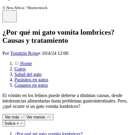
© New Africa / Shutterstock
¿Por qué mi gato vomita lombrices?
Causas y tratamiento
Por
Tonatzin Rojas
•
10/4/24 12:00
Home
Gatos
Salud del gato
Parásitos en gatos
Gusanos en gatos
El vómito en los felinos puede deberse a distintas causas, desde
intolerancias alimentarias hasta problemas gastrointestinales. Pero,
¿qué ocurre si un gato vomita lombrices?
Ver más
Ver menos
Índice
+
−
¿Por qué mi gato vomita lombrices?