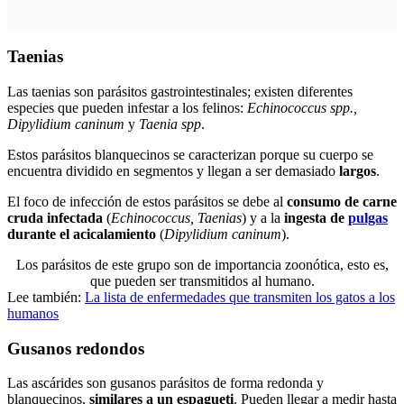
Taenias
Las taenias son parásitos gastrointestinales; existen diferentes
especies que pueden infestar a los felinos:
Echinococcus spp.,
Dipylidium caninum
y
Taenia spp
.
Estos parásitos blanquecinos se caracterizan porque su cuerpo se
encuentra dividido en segmentos y llegan a ser demasiado
largos
.
El foco de infección de estos parásitos se debe al
consumo de carne
cruda infectada
(
Echinococcus, Taenias
) y a la
ingesta de
pulgas
durante el acicalamiento
(
Dipylidium caninum
).
Los parásitos de este grupo son de importancia zoonótica, esto es,
que pueden ser transmitidos al humano.
Lee también:
La lista de enfermedades que transmiten los gatos a los
humanos
Gusanos redondos
Las ascárides son gusanos parásitos de forma redonda y
blanquecinos,
similares a un espagueti
. Pueden llegar a medir hasta