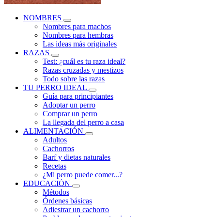
NOMBRES
Nombres para machos
Nombres para hembras
Las ideas más originales
RAZAS
Test: ¿cuál es tu raza ideal?
Razas cruzadas y mestizos
Todo sobre las razas
TU PERRO IDEAL
Guía para principiantes
Adoptar un perro
Comprar un perro
La llegada del perro a casa
ALIMENTACIÓN
Adultos
Cachorros
Barf y dietas naturales
Recetas
¿Mi perro puede comer...?
EDUCACIÓN
Métodos
Órdenes básicas
Adiestrar un cachorro