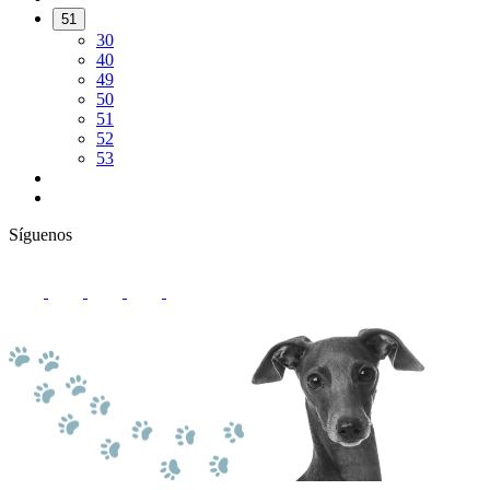
51
30
40
49
50
51
52
53
Síguenos