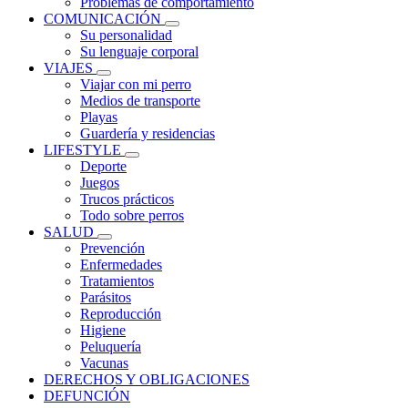
Problemas de comportamiento
COMUNICACIÓN
Su personalidad
Su lenguaje corporal
VIAJES
Viajar con mi perro
Medios de transporte
Playas
Guardería y residencias
LIFESTYLE
Deporte
Juegos
Trucos prácticos
Todo sobre perros
SALUD
Prevención
Enfermedades
Tratamientos
Parásitos
Reproducción
Higiene
Peluquería
Vacunas
DERECHOS Y OBLIGACIONES
DEFUNCIÓN