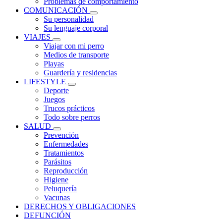
Problemas de comportamiento
COMUNICACIÓN
Su personalidad
Su lenguaje corporal
VIAJES
Viajar con mi perro
Medios de transporte
Playas
Guardería y residencias
LIFESTYLE
Deporte
Juegos
Trucos prácticos
Todo sobre perros
SALUD
Prevención
Enfermedades
Tratamientos
Parásitos
Reproducción
Higiene
Peluquería
Vacunas
DERECHOS Y OBLIGACIONES
DEFUNCIÓN