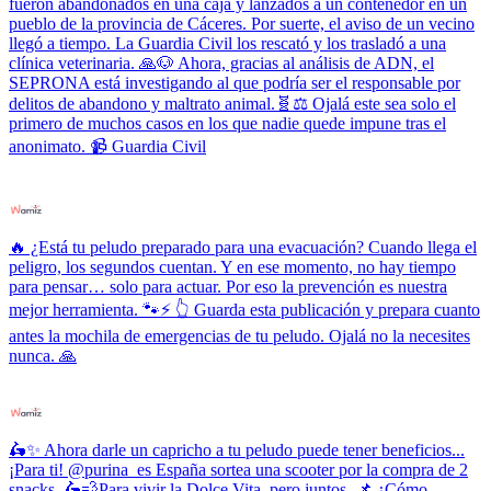
fueron abandonados en una caja y lanzados a un contenedor en un
pueblo de la provincia de Cáceres. Por suerte, el aviso de un vecino
llegó a tiempo. La Guardia Civil los rescató y los trasladó a una
clínica veterinaria. 🙏🐶 Ahora, gracias al análisis de ADN, el
SEPRONA está investigando al que podría ser el responsable por
delitos de abandono y maltrato animal.🧬⚖️ Ojalá este sea solo el
primero de muchos casos en los que nadie quede impune tras el
anonimato. 📹 Guardia Civil
🔥 ¿Está tu peludo preparado para una evacuación? Cuando llega el
peligro, los segundos cuentan. Y en ese momento, no hay tiempo
para pensar… solo para actuar. Por eso la prevención es nuestra
mejor herramienta. 🐾⚡ 👆 Guarda esta publicación y prepara cuanto
antes la mochila de emergencias de tu peludo. Ojalá no la necesites
nunca. 🙏
🛵✨ Ahora darle un capricho a tu peludo puede tener beneficios...
¡Para ti! @purina_es España sortea una scooter por la compra de 2
snacks. 🛵💨Para vivir la Dolce Vita, pero juntos. 📌 ¿Cómo