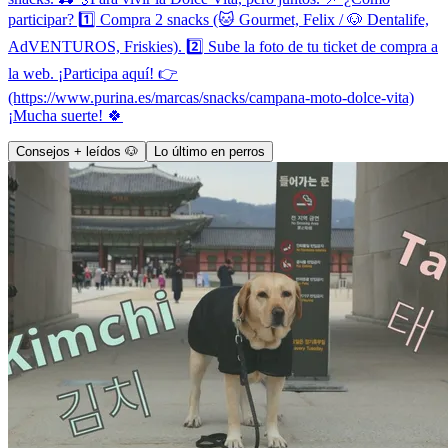
participar? 1️⃣ Compra 2 snacks (🐱 Gourmet, Felix / 🐶 Dentalife,
AdVENTUROS, Friskies). 2️⃣ Sube la foto de tu ticket de compra a
la web. ¡Participa aquí! 👉
(https://www.purina.es/marcas/snacks/campana-moto-dolce-vita)
¡Mucha suerte! 🍀
Consejos + leídos 🐶
Lo último en perros