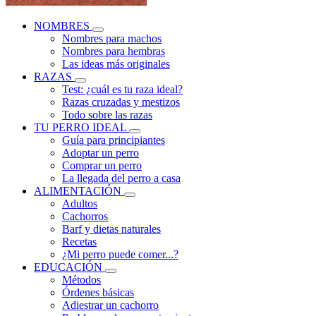
NOMBRES
Nombres para machos
Nombres para hembras
Las ideas más originales
RAZAS
Test: ¿cuál es tu raza ideal?
Razas cruzadas y mestizos
Todo sobre las razas
TU PERRO IDEAL
Guía para principiantes
Adoptar un perro
Comprar un perro
La llegada del perro a casa
ALIMENTACIÓN
Adultos
Cachorros
Barf y dietas naturales
Recetas
¿Mi perro puede comer...?
EDUCACIÓN
Métodos
Órdenes básicas
Adiestrar un cachorro