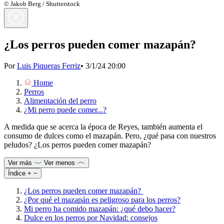
© Jakob Berg / Shutterstock
¿Los perros pueden comer mazapán?
Por
Luis Piqueras Ferriz
•
3/1/24 20:00
Home
Perros
Alimentación del perro
¿Mi perro puede comer...?
A medida que se acerca la época de Reyes, también aumenta el
consumo de dulces como el mazapán. Pero, ¿qué pasa con nuestros
peludos? ¿Los perros pueden comer mazapán?
Ver más
Ver menos
Índice
+
−
¿Los perros pueden comer mazapán?
¿Por qué el mazapán es peligroso para los perros?
Mi perro ha comido mazapán: ¿qué debo hacer?
Dulce en los perros por Navidad: consejos