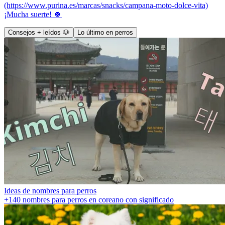
(https://www.purina.es/marcas/snacks/campana-moto-dolce-vita)
¡Mucha suerte! 🍀
Consejos + leídos 🐶
Lo último en perros
Ideas de nombres para perros
+140 nombres para perros en coreano con significado