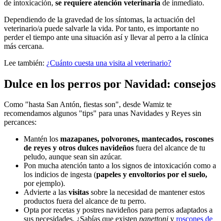
de intoxicación,
se requiere atención veterinaria
de inmediato.
Dependiendo de la gravedad de los síntomas, la actuación del
veterinario/a puede salvarle la vida. Por tanto, es importante no
perder el tiempo ante una situación así y llevar al perro a la clínica
más cercana.
Lee también:
¿Cuánto cuesta una visita al veterinario?
Dulce en los perros por Navidad: consejos
Como "hasta San Antón, fiestas son", desde Wamiz te
recomendamos algunos "tips" para unas Navidades y Reyes sin
percances:
Mantén los
mazapanes, polvorones, mantecados, roscones
de reyes y otros dulces navideños
fuera del alcance de tu
peludo, aunque sean sin azúcar.
Pon mucha atención tanto a los signos de intoxicación como a
los indicios de ingesta (
papeles y envoltorios por el suelo,
por ejemplo).
Advierte a las
visitas
sobre la necesidad de mantener estos
productos fuera del alcance de tu perro.
Opta por recetas y postres navideños para perros adaptados a
sus necesidades. ¿Sabías que existen
panettoni
y
roscones de