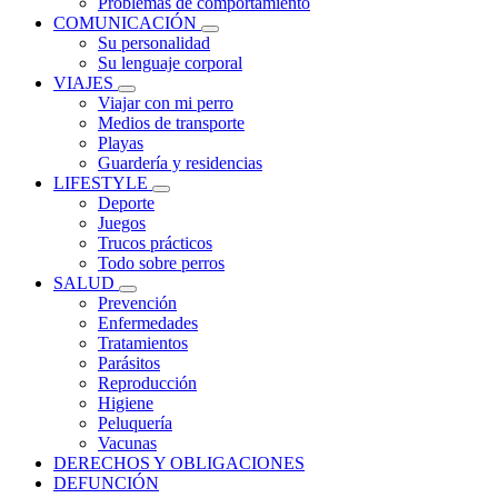
Problemas de comportamiento
COMUNICACIÓN
Su personalidad
Su lenguaje corporal
VIAJES
Viajar con mi perro
Medios de transporte
Playas
Guardería y residencias
LIFESTYLE
Deporte
Juegos
Trucos prácticos
Todo sobre perros
SALUD
Prevención
Enfermedades
Tratamientos
Parásitos
Reproducción
Higiene
Peluquería
Vacunas
DERECHOS Y OBLIGACIONES
DEFUNCIÓN