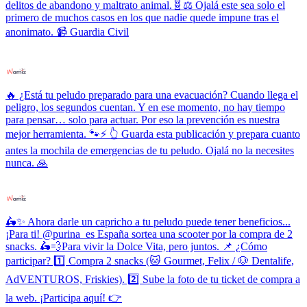
delitos de abandono y maltrato animal.🧬⚖️ Ojalá este sea solo el
primero de muchos casos en los que nadie quede impune tras el
anonimato. 📹 Guardia Civil
🔥 ¿Está tu peludo preparado para una evacuación? Cuando llega el
peligro, los segundos cuentan. Y en ese momento, no hay tiempo
para pensar… solo para actuar. Por eso la prevención es nuestra
mejor herramienta. 🐾⚡ 👆 Guarda esta publicación y prepara cuanto
antes la mochila de emergencias de tu peludo. Ojalá no la necesites
nunca. 🙏
🛵✨ Ahora darle un capricho a tu peludo puede tener beneficios...
¡Para ti! @purina_es España sortea una scooter por la compra de 2
snacks. 🛵💨Para vivir la Dolce Vita, pero juntos. 📌 ¿Cómo
participar? 1️⃣ Compra 2 snacks (🐱 Gourmet, Felix / 🐶 Dentalife,
AdVENTUROS, Friskies). 2️⃣ Sube la foto de tu ticket de compra a
la web. ¡Participa aquí! 👉