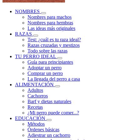
NOMBRES
Nombres para machos
Nombres para hembras
Las ideas más originales
RAZAS
Test: ¿cuál es tu raza ideal?
Razas cruzadas y mestizos
Todo sobre las razas
TU PERRO IDEAL
Guía para principiantes
Adoptar un perro
Comprar un perro
La llegada del perro a casa
ALIMENTACIÓN
Adultos
Cachorros
Barf y dietas naturales
Recetas
¿Mi perro puede comer...?
EDUCACIÓN
Métodos
Órdenes básicas
Adiestrar un cachorro