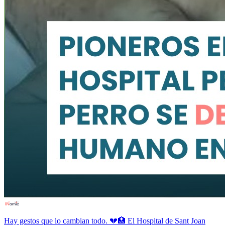
Hay gestos que lo cambian todo. 💔🏥 El Hospital de Sant Joan