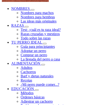
NOMBRES
Nombres para machos
Nombres para hembras
Las ideas más originales
RAZAS
Test: ¿cuál es tu raza ideal?
Razas cruzadas y mestizos
Todo sobre las razas
TU PERRO IDEAL
Guía para principiantes
Adoptar un perro
Comprar un perro
La llegada del perro a casa
ALIMENTACIÓN
Adultos
Cachorros
Barf y dietas naturales
Recetas
¿Mi perro puede comer...?
EDUCACIÓN
Métodos
Órdenes básicas
Adiestrar un cachorro