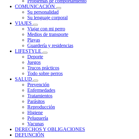
Problemas de comportamiento
COMUNICACIÓN
Su personalidad
Su lenguaje corporal
VIAJES
Viajar con mi perro
Medios de transporte
Playas
Guardería y residencias
LIFESTYLE
Deporte
Juegos
Trucos prácticos
Todo sobre perros
SALUD
Prevención
Enfermedades
Tratamientos
Parásitos
Reproducción
Higiene
Peluquería
Vacunas
DERECHOS Y OBLIGACIONES
DEFUNCIÓN