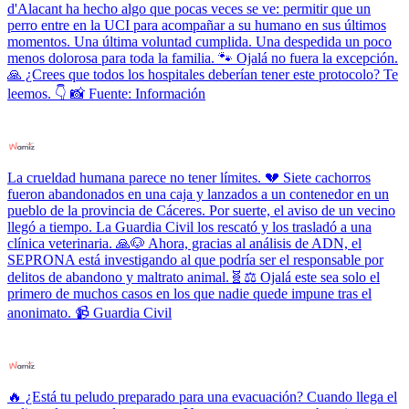
d'Alacant ha hecho algo que pocas veces se ve: permitir que un
perro entre en la UCI para acompañar a su humano en sus últimos
momentos. Una última voluntad cumplida. Una despedida un poco
menos dolorosa para toda la familia. 🐾 Ojalá no fuera la excepción.
🙏 ¿Crees que todos los hospitales deberían tener este protocolo? Te
leemos. 👇 📸 Fuente: Información
La crueldad humana parece no tener límites. 💔 Siete cachorros
fueron abandonados en una caja y lanzados a un contenedor en un
pueblo de la provincia de Cáceres. Por suerte, el aviso de un vecino
llegó a tiempo. La Guardia Civil los rescató y los trasladó a una
clínica veterinaria. 🙏🐶 Ahora, gracias al análisis de ADN, el
SEPRONA está investigando al que podría ser el responsable por
delitos de abandono y maltrato animal.🧬⚖️ Ojalá este sea solo el
primero de muchos casos en los que nadie quede impune tras el
anonimato. 📹 Guardia Civil
🔥 ¿Está tu peludo preparado para una evacuación? Cuando llega el