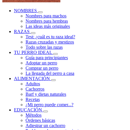
NOMBRES
Nombres para machos
Nombres para hembras
Las ideas más originales
RAZAS
Test: ¿cuál es tu raza ideal?
Razas cruzadas y mestizos
Todo sobre las razas
TU PERRO IDEAL
Guía para principiantes
Adoptar un perro
Comprar un perro
La llegada del perro a casa
ALIMENTACIÓN
Adultos
Cachorros
Barf y dietas naturales
Recetas
¿Mi perro puede comer...?
EDUCACIÓN
Métodos
Órdenes básicas
Adiestrar un cachorro