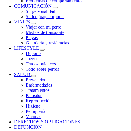
Problemas de comportamiento
COMUNICACIÓN
Su personalidad
Su lenguaje corporal
VIAJES
Viajar con mi perro
Medios de transporte
Playas
Guardería y residencias
LIFESTYLE
Deporte
Juegos
Trucos prácticos
Todo sobre perros
SALUD
Prevención
Enfermedades
Tratamientos
Parásitos
Reproducción
Higiene
Peluquería
Vacunas
DERECHOS Y OBLIGACIONES
DEFUNCIÓN