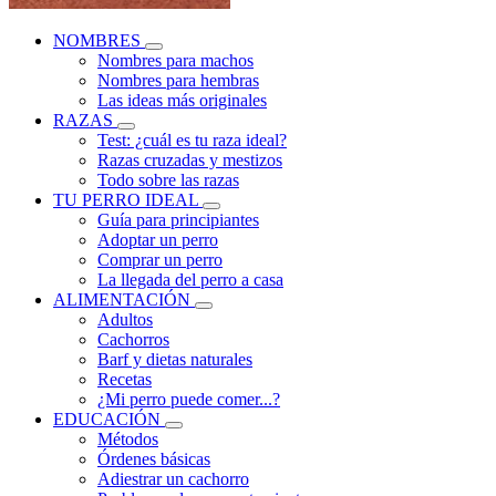
NOMBRES
Nombres para machos
Nombres para hembras
Las ideas más originales
RAZAS
Test: ¿cuál es tu raza ideal?
Razas cruzadas y mestizos
Todo sobre las razas
TU PERRO IDEAL
Guía para principiantes
Adoptar un perro
Comprar un perro
La llegada del perro a casa
ALIMENTACIÓN
Adultos
Cachorros
Barf y dietas naturales
Recetas
¿Mi perro puede comer...?
EDUCACIÓN
Métodos
Órdenes básicas
Adiestrar un cachorro