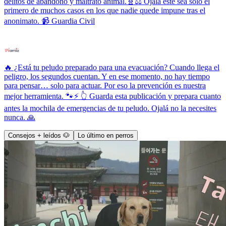
delitos de abandono y maltrato animal.🧬⚖️ Ojalá este sea solo el
primero de muchos casos en los que nadie quede impune tras el
anonimato. 📹 Guardia Civil
🔥 ¿Está tu peludo preparado para una evacuación? Cuando llega el
peligro, los segundos cuentan. Y en ese momento, no hay tiempo
para pensar… solo para actuar. Por eso la prevención es nuestra
mejor herramienta. 🐾⚡ 👆 Guarda esta publicación y prepara cuanto
antes la mochila de emergencias de tu peludo. Ojalá no la necesites
nunca. 🙏
Consejos + leídos 🐶
Lo último en perros