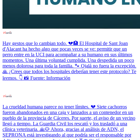
Hay gestos que lo cambian todo. 💔🏥 El Hospital de Sant Joan
d'Alacant ha hecho algo que pocas veces se ve: permitir que un
perro entre en la UCI para acompañar a su humano en sus últimos
momentos. Una última voluntad cumplida. Una despedida un poco
menos dolorosa para toda la familia. 🐾 Ojalá no fuera la excepción.
🙏 ¿Crees que todos los hospitales deberían tener este protocolo? Te
leemos. 👇 📸 Fuente: Información
La crueldad humana parece no tener límites. 💔 Siete cachorros
fueron abandonados en una caja y lanzados a un contenedor en un
pueblo de la provincia de Cáceres. Por suerte, el aviso de un vecino
llegó a tiempo. La Guardia Civil los rescató y los trasladó a una
clínica veterinaria. 🙏🐶 Ahora, gracias al análisis de ADN, el
SEPRONA está investigando al que podría ser el responsable por