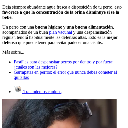
Deja siempre abundante agua fresca a disposición de tu perro, esto
favorece a que la concentración de la orina disminuye si se la
bebe.
Un perro con una
buena higiene y una buena alimentación,
acompañados de un buen
plan vacunal
y una desparasitación
regular, tendrá habitualmente las defensas altas. Esto es la
mejor
defensa
que puede tener para evitar padecer una cistitis.
Más sobre...
Pastillas para desparasitar perros por dentro y por fuera:
¿cuáles son las mejores?
Garrapatas en perros: el error que nunca debes cometer al
quitarlas
Tratamientos caninos