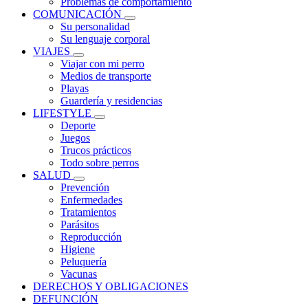
Problemas de comportamiento
COMUNICACIÓN
Su personalidad
Su lenguaje corporal
VIAJES
Viajar con mi perro
Medios de transporte
Playas
Guardería y residencias
LIFESTYLE
Deporte
Juegos
Trucos prácticos
Todo sobre perros
SALUD
Prevención
Enfermedades
Tratamientos
Parásitos
Reproducción
Higiene
Peluquería
Vacunas
DERECHOS Y OBLIGACIONES
DEFUNCIÓN