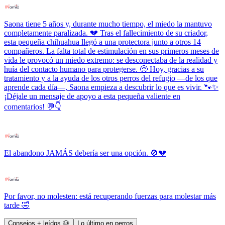
Saona tiene 5 años y, durante mucho tiempo, el miedo la mantuvo
completamente paralizada. 💔 Tras el fallecimiento de su criador,
esta pequeña chihuahua llegó a una protectora junto a otros 14
compañeros. La falta total de estimulación en sus primeros meses de
vida le provocó un miedo extremo: se desconectaba de la realidad y
huía del contacto humano para protegerse. 🥺 Hoy, gracias a su
tratamiento y a la ayuda de los otros perros del refugio —de los que
aprende cada día—, Saona empieza a descubrir lo que es vivir. 🐾✨
¡Déjale un mensaje de apoyo a esta pequeña valiente en
comentarios! 💬👇
El abandono JAMÁS debería ser una opción. 🚫💔
Por favor, no molesten: está recuperando fuerzas para molestar más
tarde 🤣
Consejos + leídos 🐶
Lo último en perros