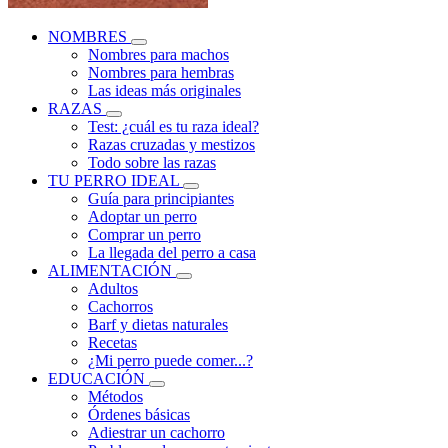
NOMBRES
Nombres para machos
Nombres para hembras
Las ideas más originales
RAZAS
Test: ¿cuál es tu raza ideal?
Razas cruzadas y mestizos
Todo sobre las razas
TU PERRO IDEAL
Guía para principiantes
Adoptar un perro
Comprar un perro
La llegada del perro a casa
ALIMENTACIÓN
Adultos
Cachorros
Barf y dietas naturales
Recetas
¿Mi perro puede comer...?
EDUCACIÓN
Métodos
Órdenes básicas
Adiestrar un cachorro