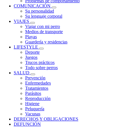
Problemas de comportamiento
COMUNICACIÓN
Su personalidad
Su lenguaje corporal
VIAJES
Viajar con mi perro
Medios de transporte
Playas
Guardería y residencias
LIFESTYLE
Deporte
Juegos
Trucos prácticos
Todo sobre perros
SALUD
Prevención
Enfermedades
Tratamientos
Parásitos
Reproducción
Higiene
Peluquería
Vacunas
DERECHOS Y OBLIGACIONES
DEFUNCIÓN