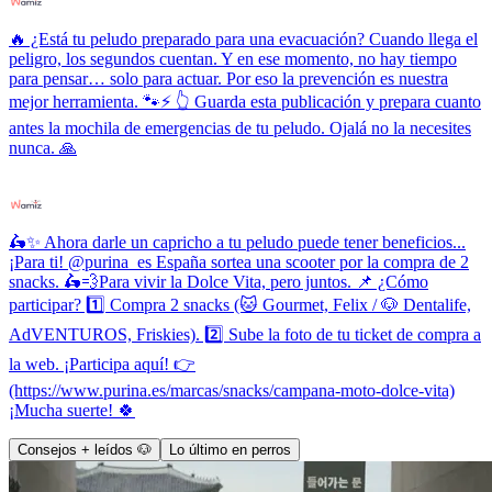
🔥 ¿Está tu peludo preparado para una evacuación? Cuando llega el
peligro, los segundos cuentan. Y en ese momento, no hay tiempo
para pensar… solo para actuar. Por eso la prevención es nuestra
mejor herramienta. 🐾⚡ 👆 Guarda esta publicación y prepara cuanto
antes la mochila de emergencias de tu peludo. Ojalá no la necesites
nunca. 🙏
🛵✨ Ahora darle un capricho a tu peludo puede tener beneficios...
¡Para ti! @purina_es España sortea una scooter por la compra de 2
snacks. 🛵💨Para vivir la Dolce Vita, pero juntos. 📌 ¿Cómo
participar? 1️⃣ Compra 2 snacks (🐱 Gourmet, Felix / 🐶 Dentalife,
AdVENTUROS, Friskies). 2️⃣ Sube la foto de tu ticket de compra a
la web. ¡Participa aquí! 👉
(https://www.purina.es/marcas/snacks/campana-moto-dolce-vita)
¡Mucha suerte! 🍀
Consejos + leídos 🐶
Lo último en perros