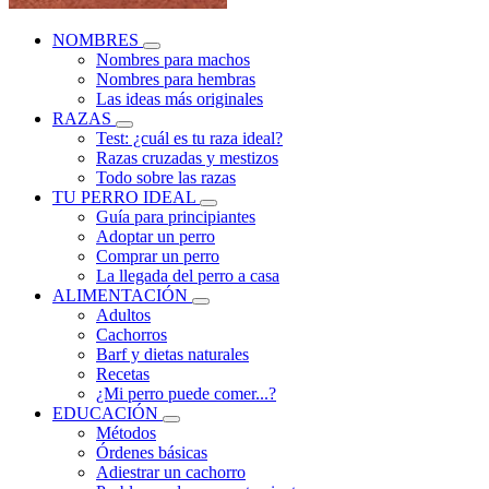
NOMBRES
Nombres para machos
Nombres para hembras
Las ideas más originales
RAZAS
Test: ¿cuál es tu raza ideal?
Razas cruzadas y mestizos
Todo sobre las razas
TU PERRO IDEAL
Guía para principiantes
Adoptar un perro
Comprar un perro
La llegada del perro a casa
ALIMENTACIÓN
Adultos
Cachorros
Barf y dietas naturales
Recetas
¿Mi perro puede comer...?
EDUCACIÓN
Métodos
Órdenes básicas
Adiestrar un cachorro