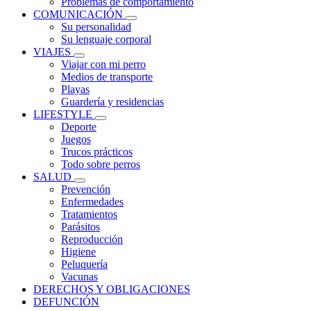
Problemas de comportamiento
COMUNICACIÓN
Su personalidad
Su lenguaje corporal
VIAJES
Viajar con mi perro
Medios de transporte
Playas
Guardería y residencias
LIFESTYLE
Deporte
Juegos
Trucos prácticos
Todo sobre perros
SALUD
Prevención
Enfermedades
Tratamientos
Parásitos
Reproducción
Higiene
Peluquería
Vacunas
DERECHOS Y OBLIGACIONES
DEFUNCIÓN