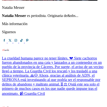
Natalia Messer
Natalia Messer
es periodista. Originaria de&nbs...
Más información
Síguenos
La crueldad humana parece no tener límites. 💔 Siete cachorros
fueron abandonados en una caja y lanzados a un contenedor en un
pueblo de la provincia de Cáceres. Por suerte, el aviso de un vecino
llegó a tiempo. La Guardia Civil los rescató y los trasladó a una
clínica veterinaria. 🙏🐶 Ahora, gracias al análisis de ADN, el
SEPRONA está investigando al que podría ser el responsable por
delitos de abandono y maltrato animal.🧬⚖️ Ojalá este sea solo el
primero de muchos casos en los que nadie quede impune tras el
anonimato. 📹 Guardia Civil