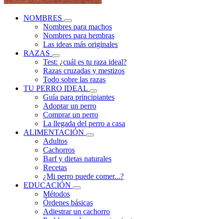
NOMBRES
Nombres para machos
Nombres para hembras
Las ideas más originales
RAZAS
Test: ¿cuál es tu raza ideal?
Razas cruzadas y mestizos
Todo sobre las razas
TU PERRO IDEAL
Guía para principiantes
Adoptar un perro
Comprar un perro
La llegada del perro a casa
ALIMENTACIÓN
Adultos
Cachorros
Barf y dietas naturales
Recetas
¿Mi perro puede comer...?
EDUCACIÓN
Métodos
Órdenes básicas
Adiestrar un cachorro