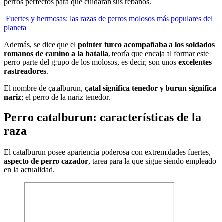
perros perfectos para que cuidaran sus rebaños.
Fuertes y hermosas: las razas de perros molosos más populares del
planeta
Además, se dice que el
pointer turco acompañaba a los soldados
romanos de camino a la batalla
, teoría que encaja al formar este
perro parte del grupo de los molosos, es decir, son unos
excelentes
rastreadores
.
El nombre de çatalburun,
çatal significa tenedor y burun significa
nariz
; el perro de la nariz tenedor.
Perro catalburun: características de la
raza
El catalburun posee apariencia poderosa con extremidades fuertes,
aspecto de perro cazador
, tarea para la que sigue siendo empleado
en la actualidad.