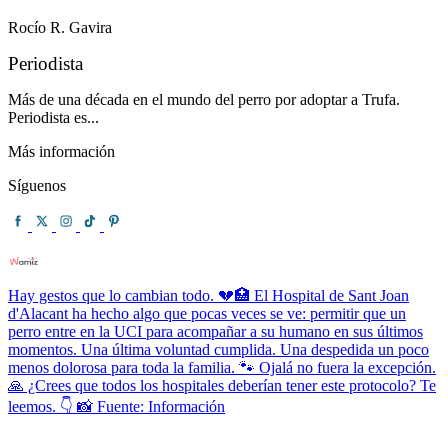
Rocío R. Gavira
Periodista
Más de una década en el mundo del perro por adoptar a Trufa.
Periodista es...
Más información
Síguenos
Hay gestos que lo cambian todo. 💔🏥 El Hospital de Sant Joan
d'Alacant ha hecho algo que pocas veces se ve: permitir que un
perro entre en la UCI para acompañar a su humano en sus últimos
momentos. Una última voluntad cumplida. Una despedida un poco
menos dolorosa para toda la familia. 🐾 Ojalá no fuera la excepción.
🙏 ¿Crees que todos los hospitales deberían tener este protocolo? Te
leemos. 👇 📸 Fuente: Información