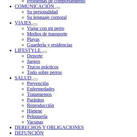
Problemas de comportamiento
COMUNICACIÓN
Su personalidad
Su lenguaje corporal
VIAJES
Viajar con mi perro
Medios de transporte
Playas
Guardería y residencias
LIFESTYLE
Deporte
Juegos
Trucos prácticos
Todo sobre perros
SALUD
Prevención
Enfermedades
Tratamientos
Parásitos
Reproducción
Higiene
Peluquería
Vacunas
DERECHOS Y OBLIGACIONES
DEFUNCIÓN