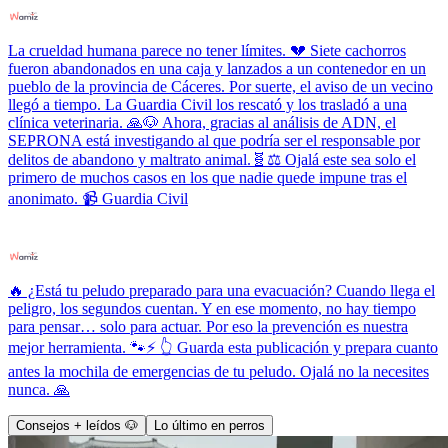
La crueldad humana parece no tener límites. 💔 Siete cachorros
fueron abandonados en una caja y lanzados a un contenedor en un
pueblo de la provincia de Cáceres. Por suerte, el aviso de un vecino
llegó a tiempo. La Guardia Civil los rescató y los trasladó a una
clínica veterinaria. 🙏🐶 Ahora, gracias al análisis de ADN, el
SEPRONA está investigando al que podría ser el responsable por
delitos de abandono y maltrato animal.🧬⚖️ Ojalá este sea solo el
primero de muchos casos en los que nadie quede impune tras el
anonimato. 📹 Guardia Civil
🔥 ¿Está tu peludo preparado para una evacuación? Cuando llega el
peligro, los segundos cuentan. Y en ese momento, no hay tiempo
para pensar… solo para actuar. Por eso la prevención es nuestra
mejor herramienta. 🐾⚡ 👆 Guarda esta publicación y prepara cuanto
antes la mochila de emergencias de tu peludo. Ojalá no la necesites
nunca. 🙏
Consejos + leídos 🐶
Lo último en perros