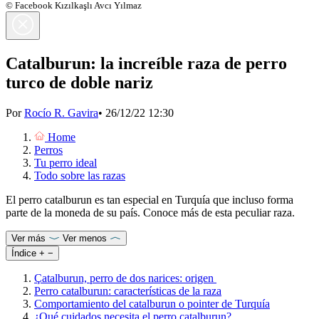
© Facebook Kızılkaşlı Avcı Yılmaz
Catalburun: la increíble raza de perro
turco de doble nariz
Por
Rocío R. Gavira
•
26/12/22 12:30
Home
Perros
Tu perro ideal
Todo sobre las razas
El perro catalburun es tan especial en Turquía que incluso forma
parte de la moneda de su país. Conoce más de esta peculiar raza.
Ver más
Ver menos
Índice
+
−
Çatalburun, perro de dos narices: origen
Perro catalburun: características de la raza
Comportamiento del catalburun o pointer de Turquía
¿Qué cuidados necesita el perro catalburun?